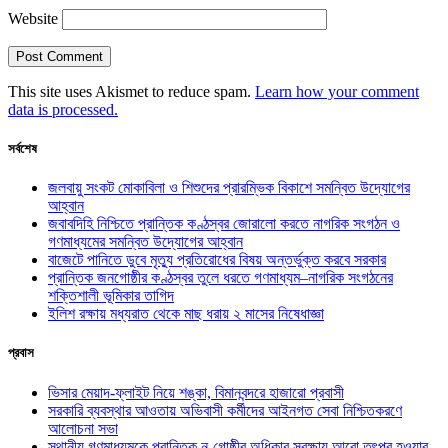
Website
This site uses Akismet to reduce spam.
Learn how your comment
data is processed.
সর্বশেষ
জলবায়ু সংকট মোকাবিলা ও শিশুদের প্রারম্ভিক বিকাশে সমন্বিত উদ্যোগের
আহ্বান
জবাবদিহি নিশ্চিতে প্রান্তিক কণ্ঠস্বর জোরালো করতে নাগরিক সংগঠন ও
গণমাধ্যমের সমন্বিত উদ্যোগের আহ্বান
বাজেটে পানিতে ডুবে মৃত্যু প্রতিরোধের বিষয় অন্তর্ভুক্ত করবে সরকার
প্রান্তিক জনগোষ্ঠীর কণ্ঠস্বর তুলে ধরতে গণমাধ্যম–নাগরিক সংগঠনের
শক্তিশালী ভূমিকার তাগিদ
ইলিশ রক্ষায় মধ্যরাত থেকে মাছ ধরায় ২ মাসের নিষেধাজ্ঞা
প্রবাস
ভিসার মেয়াদ-ফ্লাইট নিয়ে শঙ্কা, বিমানবন্দরে হাজারো প্রবাসী
সরকারি ব্যবস্থার আওতায় অভিবাসী কর্মীদের আইনগত সেবা নিশ্চিতকরণে
আলোচনা সভা
স্থানীয় গণমাধ্যমকে প্রান্তিক নৃ-গোষ্ঠীর অধিকার সুরক্ষায় আরো তৎপর হওয়ার