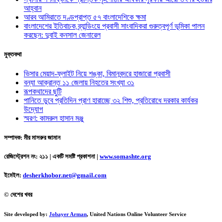
আহ্বান
আরব আমিরাতে দণ্ডপ্রাপ্ত ৫৭ বাংলাদেশিকে ক্ষমা
বাংলাদেশের ইতিবাচক ব্র্যান্ডিংয়ে প্রবাসী সাংবাদিকরা গুরুত্বপূর্ণ ভূমিকা পালন
করছেন: দুবাই কনসাল জেনারেল
মুক্তকথা
ভিসার মেয়াদ-ফ্লাইট নিয়ে শঙ্কা, বিমানবন্দরে হাজারো প্রবাসী
বন্যা আক্রান্ত ১১ জেলায় নিহতের সংখ্যা ৩১
রূপকথাদের ছুটি
পানিতে ডুবে প্রতিদিন প্রাণ হারাচ্ছে ৩২ শিশু, প্রতিরোধে দরকার কার্যকর
উদ্যোগ
স্মরণ: কামরুল হাসান মঞ্জু
সম্পাদক: মীর মাসরুর জামান
রেজিস্ট্রেশন নং: ২১১ | একটি সমষ্টি প্রকাশনা
|
www.somashte.org
ইমেইল:
desherkhobor.net@gmail.com
© দেশের খবর
Site developed by:
Jobayer Arman
, United Nations Online Volunteer Service