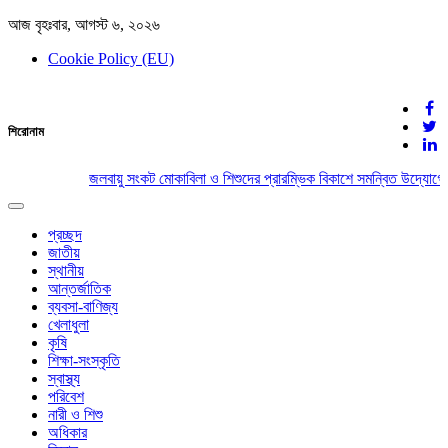
আজ বৃহঃবার, আগস্ট ৬, ২০২৬
Cookie Policy (EU)
দেশের খবর
শিরোনাম
যুক্ত থাকুন দেশের সঙ্গে
জলবায়ু সংকট মোকাবিলা ও শিশুদের প্রারম্ভিক বিকাশে সমন্বিত উদ্যোগের
Toggle
navigation
প্রচ্ছদ
জাতীয়
স্থানীয়
আন্তর্জাতিক
ব্যবসা-বাণিজ্য
খেলাধুলা
কৃষি
শিক্ষা-সংস্কৃতি
স্বাস্থ্য
পরিবেশ
নারী ও শিশু
অধিকার