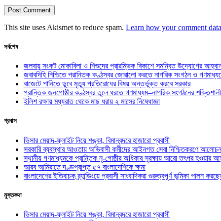
This site uses Akismet to reduce spam.
Learn how your comment data 
সর্বশেষ
জলবায়ু সংকট মোকাবিলা ও শিশুদের প্রারম্ভিক বিকাশে সমন্বিত উদ্যোগের আহ্বা
জবাবদিহি নিশ্চিতে প্রান্তিক কণ্ঠস্বর জোরালো করতে নাগরিক সংগঠন ও গণমাধ্য
বাজেটে পানিতে ডুবে মৃত্যু প্রতিরোধের বিষয় অন্তর্ভুক্ত করবে সরকার
প্রান্তিক জনগোষ্ঠীর কণ্ঠস্বর তুলে ধরতে গণমাধ্যম–নাগরিক সংগঠনের শক্তিশালী
ইলিশ রক্ষায় মধ্যরাত থেকে মাছ ধরায় ২ মাসের নিষেধাজ্ঞা
প্রবাস
ভিসার মেয়াদ-ফ্লাইট নিয়ে শঙ্কা, বিমানবন্দরে হাজারো প্রবাসী
সরকারি ব্যবস্থার আওতায় অভিবাসী কর্মীদের আইনগত সেবা নিশ্চিতকরণে আলোচন
স্থানীয় গণমাধ্যমকে প্রান্তিক নৃ-গোষ্ঠীর অধিকার সুরক্ষায় আরো তৎপর হওয়ার আহ
আরব আমিরাতে দণ্ডপ্রাপ্ত ৫৭ বাংলাদেশিকে ক্ষমা
বাংলাদেশের ইতিবাচক ব্র্যান্ডিংয়ে প্রবাসী সাংবাদিকরা গুরুত্বপূর্ণ ভূমিকা পালন ক
মুক্তকথা
ভিসার মেয়াদ-ফ্লাইট নিয়ে শঙ্কা, বিমানবন্দরে হাজারো প্রবাসী