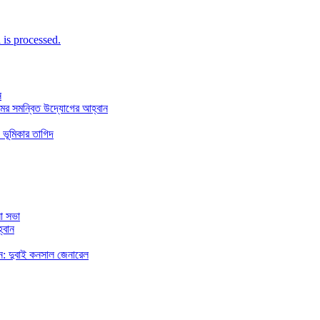
is processed.
ন
মের সমন্বিত উদ্যোগের আহ্বান
 ভূমিকার তাগিদ
া সভা
্বান
রছেন: দুবাই কনসাল জেনারেল