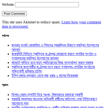
Website
This site uses Akismet to reduce spam.
Learn how your comment
data is processed.
সর্বশেষ
জলবায়ু সংকট মোকাবিলা ও শিশুদের প্রারম্ভিক বিকাশে সমন্বিত উদ্যোগের
আহ্বান
জবাবদিহি নিশ্চিতে প্রান্তিক কণ্ঠস্বর জোরালো করতে নাগরিক সংগঠন ও
গণমাধ্যমের সমন্বিত উদ্যোগের আহ্বান
বাজেটে পানিতে ডুবে মৃত্যু প্রতিরোধের বিষয় অন্তর্ভুক্ত করবে সরকার
প্রান্তিক জনগোষ্ঠীর কণ্ঠস্বর তুলে ধরতে গণমাধ্যম–নাগরিক সংগঠনের
শক্তিশালী ভূমিকার তাগিদ
ইলিশ রক্ষায় মধ্যরাত থেকে মাছ ধরায় ২ মাসের নিষেধাজ্ঞা
প্রবাস
ভিসার মেয়াদ-ফ্লাইট নিয়ে শঙ্কা, বিমানবন্দরে হাজারো প্রবাসী
সরকারি ব্যবস্থার আওতায় অভিবাসী কর্মীদের আইনগত সেবা নিশ্চিতকরণে
আলোচনা সভা
স্থানীয় গণমাধ্যমকে প্রান্তিক নৃ-গোষ্ঠীর অধিকার সুরক্ষায় আরো তৎপর হওয়ার