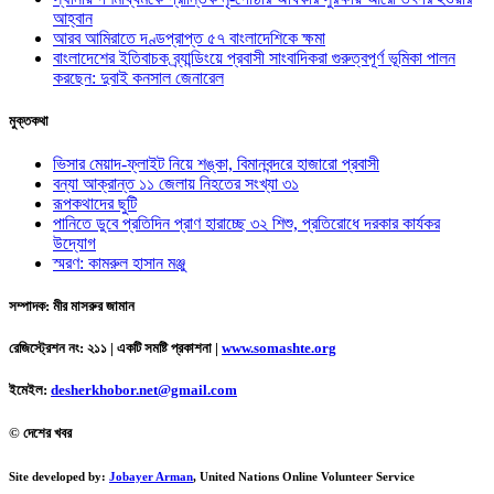
আহ্বান
আরব আমিরাতে দণ্ডপ্রাপ্ত ৫৭ বাংলাদেশিকে ক্ষমা
বাংলাদেশের ইতিবাচক ব্র্যান্ডিংয়ে প্রবাসী সাংবাদিকরা গুরুত্বপূর্ণ ভূমিকা পালন
করছেন: দুবাই কনসাল জেনারেল
মুক্তকথা
ভিসার মেয়াদ-ফ্লাইট নিয়ে শঙ্কা, বিমানবন্দরে হাজারো প্রবাসী
বন্যা আক্রান্ত ১১ জেলায় নিহতের সংখ্যা ৩১
রূপকথাদের ছুটি
পানিতে ডুবে প্রতিদিন প্রাণ হারাচ্ছে ৩২ শিশু, প্রতিরোধে দরকার কার্যকর
উদ্যোগ
স্মরণ: কামরুল হাসান মঞ্জু
সম্পাদক: মীর মাসরুর জামান
রেজিস্ট্রেশন নং: ২১১ | একটি সমষ্টি প্রকাশনা
|
www.somashte.org
ইমেইল:
desherkhobor.net@gmail.com
© দেশের খবর
Site developed by:
Jobayer Arman
, United Nations Online Volunteer Service