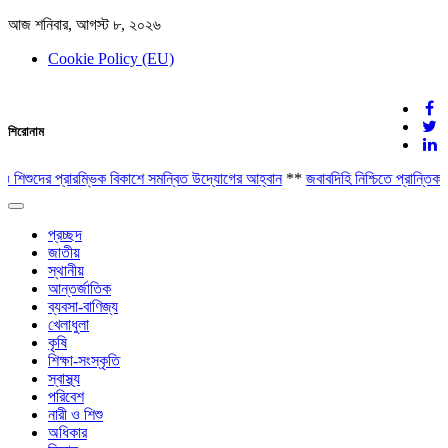
আজ শনিবার, আগস্ট ৮, ২০২৬
Cookie Policy (EU)
দেশের খবর
শিরোনাম
যুক্ত থাকুন দেশের সঙ্গে
 শিশুদের প্রারম্ভিক বিকাশে সমন্বিত উদ্যোগের আহ্বান
**
জবাবদিহি নিশ্চিতে প্রান্তি
Toggle
navigation
প্রচ্ছদ
জাতীয়
স্থানীয়
আন্তর্জাতিক
ব্যবসা-বাণিজ্য
খেলাধুলা
কৃষি
শিক্ষা-সংস্কৃতি
স্বাস্থ্য
পরিবেশ
নারী ও শিশু
অধিকার