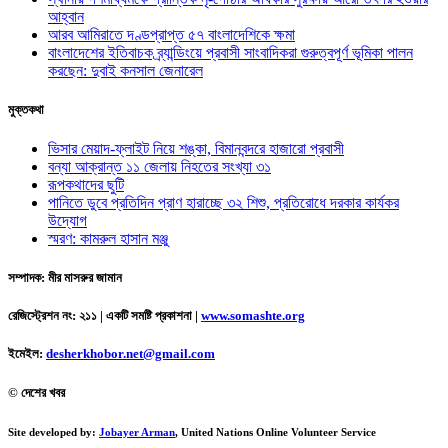
আহ্বান
আরব আমিরাতে দণ্ডপ্রাপ্ত ৫৭ বাংলাদেশিকে ক্ষমা
বাংলাদেশের ইতিবাচক ব্র্যান্ডিংয়ে প্রবাসী সাংবাদিকরা গুরুত্বপূর্ণ ভূমিকা পালন
করছেন: দুবাই কনসাল জেনারেল
মুক্তকথা
ভিসার মেয়াদ-ফ্লাইট নিয়ে শঙ্কা, বিমানবন্দরে হাজারো প্রবাসী
বন্যা আক্রান্ত ১১ জেলায় নিহতের সংখ্যা ৩১
রূপকথাদের ছুটি
পানিতে ডুবে প্রতিদিন প্রাণ হারাচ্ছে ৩২ শিশু, প্রতিরোধে দরকার কার্যকর
উদ্যোগ
স্মরণ: কামরুল হাসান মঞ্জু
সম্পাদক: মীর মাসরুর জামান
রেজিস্ট্রেশন নং: ২১১ | একটি সমষ্টি প্রকাশনা
|
www.somashte.org
ইমেইল:
desherkhobor.net@gmail.com
© দেশের খবর
Site developed by:
Jobayer Arman
, United Nations Online Volunteer Service