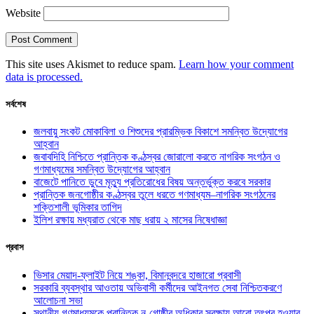
Website
This site uses Akismet to reduce spam.
Learn how your comment
data is processed.
সর্বশেষ
জলবায়ু সংকট মোকাবিলা ও শিশুদের প্রারম্ভিক বিকাশে সমন্বিত উদ্যোগের
আহ্বান
জবাবদিহি নিশ্চিতে প্রান্তিক কণ্ঠস্বর জোরালো করতে নাগরিক সংগঠন ও
গণমাধ্যমের সমন্বিত উদ্যোগের আহ্বান
বাজেটে পানিতে ডুবে মৃত্যু প্রতিরোধের বিষয় অন্তর্ভুক্ত করবে সরকার
প্রান্তিক জনগোষ্ঠীর কণ্ঠস্বর তুলে ধরতে গণমাধ্যম–নাগরিক সংগঠনের
শক্তিশালী ভূমিকার তাগিদ
ইলিশ রক্ষায় মধ্যরাত থেকে মাছ ধরায় ২ মাসের নিষেধাজ্ঞা
প্রবাস
ভিসার মেয়াদ-ফ্লাইট নিয়ে শঙ্কা, বিমানবন্দরে হাজারো প্রবাসী
সরকারি ব্যবস্থার আওতায় অভিবাসী কর্মীদের আইনগত সেবা নিশ্চিতকরণে
আলোচনা সভা
স্থানীয় গণমাধ্যমকে প্রান্তিক নৃ-গোষ্ঠীর অধিকার সুরক্ষায় আরো তৎপর হওয়ার