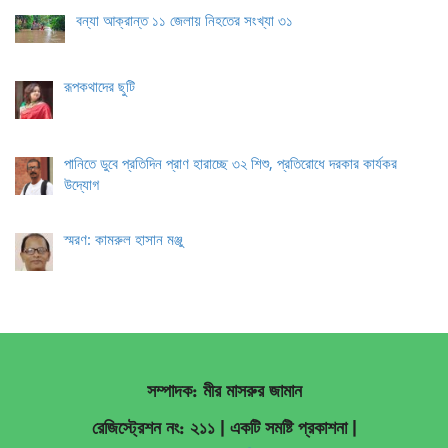
বন্যা আক্রান্ত ১১ জেলায় নিহতের সংখ্যা ৩১
রূপকথাদের ছুটি
পানিতে ডুবে প্রতিদিন প্রাণ হারাচ্ছে ৩২ শিশু, প্রতিরোধে দরকার কার্যকর
উদ্যোগ
স্মরণ: কামরুল হাসান মঞ্জু
সম্পাদক: মীর মাসরুর জামান
রেজিস্ট্রেশন নং: ২১১ | একটি সমষ্টি প্রকাশনা
|