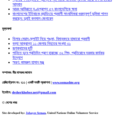
আহ্বান
আরব আমিরাতে দণ্ডপ্রাপ্ত ৫৭ বাংলাদেশিকে ক্ষমা
বাংলাদেশের ইতিবাচক ব্র্যান্ডিংয়ে প্রবাসী সাংবাদিকরা গুরুত্বপূর্ণ ভূমিকা পালন
করছেন: দুবাই কনসাল জেনারেল
মুক্তকথা
ভিসার মেয়াদ-ফ্লাইট নিয়ে শঙ্কা, বিমানবন্দরে হাজারো প্রবাসী
বন্যা আক্রান্ত ১১ জেলায় নিহতের সংখ্যা ৩১
রূপকথাদের ছুটি
পানিতে ডুবে প্রতিদিন প্রাণ হারাচ্ছে ৩২ শিশু, প্রতিরোধে দরকার কার্যকর
উদ্যোগ
স্মরণ: কামরুল হাসান মঞ্জু
সম্পাদক: মীর মাসরুর জামান
রেজিস্ট্রেশন নং: ২১১ | একটি সমষ্টি প্রকাশনা
|
www.somashte.org
ইমেইল:
desherkhobor.net@gmail.com
© দেশের খবর
Site developed by:
Jobayer Arman
, United Nations Online Volunteer Service