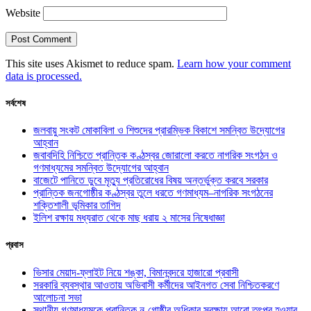
Website
This site uses Akismet to reduce spam.
Learn how your comment
data is processed.
সর্বশেষ
জলবায়ু সংকট মোকাবিলা ও শিশুদের প্রারম্ভিক বিকাশে সমন্বিত উদ্যোগের
আহ্বান
জবাবদিহি নিশ্চিতে প্রান্তিক কণ্ঠস্বর জোরালো করতে নাগরিক সংগঠন ও
গণমাধ্যমের সমন্বিত উদ্যোগের আহ্বান
বাজেটে পানিতে ডুবে মৃত্যু প্রতিরোধের বিষয় অন্তর্ভুক্ত করবে সরকার
প্রান্তিক জনগোষ্ঠীর কণ্ঠস্বর তুলে ধরতে গণমাধ্যম–নাগরিক সংগঠনের
শক্তিশালী ভূমিকার তাগিদ
ইলিশ রক্ষায় মধ্যরাত থেকে মাছ ধরায় ২ মাসের নিষেধাজ্ঞা
প্রবাস
ভিসার মেয়াদ-ফ্লাইট নিয়ে শঙ্কা, বিমানবন্দরে হাজারো প্রবাসী
সরকারি ব্যবস্থার আওতায় অভিবাসী কর্মীদের আইনগত সেবা নিশ্চিতকরণে
আলোচনা সভা
স্থানীয় গণমাধ্যমকে প্রান্তিক নৃ-গোষ্ঠীর অধিকার সুরক্ষায় আরো তৎপর হওয়ার