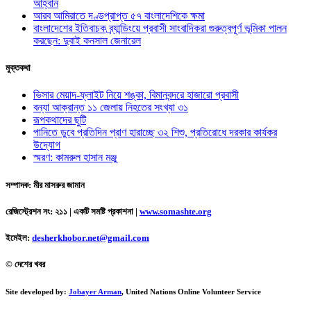
আহ্বান
আরব আমিরাতে দণ্ডপ্রাপ্ত ৫৭ বাংলাদেশিকে ক্ষমা
বাংলাদেশের ইতিবাচক ব্র্যান্ডিংয়ে প্রবাসী সাংবাদিকরা গুরুত্বপূর্ণ ভূমিকা পালন
করছেন: দুবাই কনসাল জেনারেল
মুক্তকথা
ভিসার মেয়াদ-ফ্লাইট নিয়ে শঙ্কা, বিমানবন্দরে হাজারো প্রবাসী
বন্যা আক্রান্ত ১১ জেলায় নিহতের সংখ্যা ৩১
রূপকথাদের ছুটি
পানিতে ডুবে প্রতিদিন প্রাণ হারাচ্ছে ৩২ শিশু, প্রতিরোধে দরকার কার্যকর
উদ্যোগ
স্মরণ: কামরুল হাসান মঞ্জু
সম্পাদক: মীর মাসরুর জামান
রেজিস্ট্রেশন নং: ২১১ | একটি সমষ্টি প্রকাশনা
|
www.somashte.org
ইমেইল:
desherkhobor.net@gmail.com
© দেশের খবর
Site developed by:
Jobayer Arman
, United Nations Online Volunteer Service