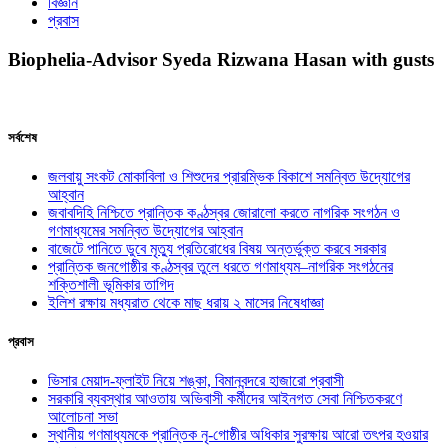
বিজ্ঞান
প্রবাস
Biophelia-Advisor Syeda Rizwana Hasan with gusts
সর্বশেষ
জলবায়ু সংকট মোকাবিলা ও শিশুদের প্রারম্ভিক বিকাশে সমন্বিত উদ্যোগের
আহ্বান
জবাবদিহি নিশ্চিতে প্রান্তিক কণ্ঠস্বর জোরালো করতে নাগরিক সংগঠন ও
গণমাধ্যমের সমন্বিত উদ্যোগের আহ্বান
বাজেটে পানিতে ডুবে মৃত্যু প্রতিরোধের বিষয় অন্তর্ভুক্ত করবে সরকার
প্রান্তিক জনগোষ্ঠীর কণ্ঠস্বর তুলে ধরতে গণমাধ্যম–নাগরিক সংগঠনের
শক্তিশালী ভূমিকার তাগিদ
ইলিশ রক্ষায় মধ্যরাত থেকে মাছ ধরায় ২ মাসের নিষেধাজ্ঞা
প্রবাস
ভিসার মেয়াদ-ফ্লাইট নিয়ে শঙ্কা, বিমানবন্দরে হাজারো প্রবাসী
সরকারি ব্যবস্থার আওতায় অভিবাসী কর্মীদের আইনগত সেবা নিশ্চিতকরণে
আলোচনা সভা
স্থানীয় গণমাধ্যমকে প্রান্তিক নৃ-গোষ্ঠীর অধিকার সুরক্ষায় আরো তৎপর হওয়ার