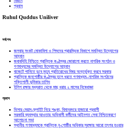
বিজ্ঞান
প্রবাস
Ruhul Quddus Uniliver
সর্বশেষ
জলবায়ু সংকট মোকাবিলা ও শিশুদের প্রারম্ভিক বিকাশে সমন্বিত উদ্যোগের
আহ্বান
জবাবদিহি নিশ্চিতে প্রান্তিক কণ্ঠস্বর জোরালো করতে নাগরিক সংগঠন ও
গণমাধ্যমের সমন্বিত উদ্যোগের আহ্বান
বাজেটে পানিতে ডুবে মৃত্যু প্রতিরোধের বিষয় অন্তর্ভুক্ত করবে সরকার
প্রান্তিক জনগোষ্ঠীর কণ্ঠস্বর তুলে ধরতে গণমাধ্যম–নাগরিক সংগঠনের
শক্তিশালী ভূমিকার তাগিদ
ইলিশ রক্ষায় মধ্যরাত থেকে মাছ ধরায় ২ মাসের নিষেধাজ্ঞা
প্রবাস
ভিসার মেয়াদ-ফ্লাইট নিয়ে শঙ্কা, বিমানবন্দরে হাজারো প্রবাসী
সরকারি ব্যবস্থার আওতায় অভিবাসী কর্মীদের আইনগত সেবা নিশ্চিতকরণে
আলোচনা সভা
স্থানীয় গণমাধ্যমকে প্রান্তিক নৃ-গোষ্ঠীর অধিকার সুরক্ষায় আরো তৎপর হওয়ার