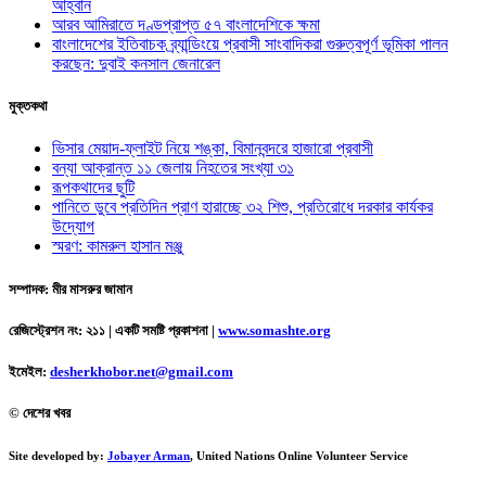
আহ্বান
আরব আমিরাতে দণ্ডপ্রাপ্ত ৫৭ বাংলাদেশিকে ক্ষমা
বাংলাদেশের ইতিবাচক ব্র্যান্ডিংয়ে প্রবাসী সাংবাদিকরা গুরুত্বপূর্ণ ভূমিকা পালন
করছেন: দুবাই কনসাল জেনারেল
মুক্তকথা
ভিসার মেয়াদ-ফ্লাইট নিয়ে শঙ্কা, বিমানবন্দরে হাজারো প্রবাসী
বন্যা আক্রান্ত ১১ জেলায় নিহতের সংখ্যা ৩১
রূপকথাদের ছুটি
পানিতে ডুবে প্রতিদিন প্রাণ হারাচ্ছে ৩২ শিশু, প্রতিরোধে দরকার কার্যকর
উদ্যোগ
স্মরণ: কামরুল হাসান মঞ্জু
সম্পাদক: মীর মাসরুর জামান
রেজিস্ট্রেশন নং: ২১১ | একটি সমষ্টি প্রকাশনা
|
www.somashte.org
ইমেইল:
desherkhobor.net@gmail.com
© দেশের খবর
Site developed by:
Jobayer Arman
, United Nations Online Volunteer Service