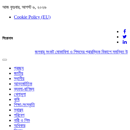
আজ বৃহঃবার, আগস্ট ৬, ২০২৬
Cookie Policy (EU)
দেশের খবর
শিরোনাম
যুক্ত থাকুন দেশের সঙ্গে
জলবায়ু সংকট মোকাবিলা ও শিশুদের প্রারম্ভিক বিকাশে সমন্বিত উদ
Toggle
navigation
প্রচ্ছদ
জাতীয়
স্থানীয়
আন্তর্জাতিক
ব্যবসা-বাণিজ্য
খেলাধুলা
কৃষি
শিক্ষা-সংস্কৃতি
স্বাস্থ্য
পরিবেশ
নারী ও শিশু
অধিকার