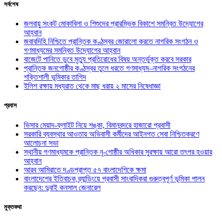
সর্বশেষ
জলবায়ু সংকট মোকাবিলা ও শিশুদের প্রারম্ভিক বিকাশে সমন্বিত উদ্যোগের
আহ্বান
জবাবদিহি নিশ্চিতে প্রান্তিক কণ্ঠস্বর জোরালো করতে নাগরিক সংগঠন ও
গণমাধ্যমের সমন্বিত উদ্যোগের আহ্বান
বাজেটে পানিতে ডুবে মৃত্যু প্রতিরোধের বিষয় অন্তর্ভুক্ত করবে সরকার
প্রান্তিক জনগোষ্ঠীর কণ্ঠস্বর তুলে ধরতে গণমাধ্যম–নাগরিক সংগঠনের
শক্তিশালী ভূমিকার তাগিদ
ইলিশ রক্ষায় মধ্যরাত থেকে মাছ ধরায় ২ মাসের নিষেধাজ্ঞা
প্রবাস
ভিসার মেয়াদ-ফ্লাইট নিয়ে শঙ্কা, বিমানবন্দরে হাজারো প্রবাসী
সরকারি ব্যবস্থার আওতায় অভিবাসী কর্মীদের আইনগত সেবা নিশ্চিতকরণে
আলোচনা সভা
স্থানীয় গণমাধ্যমকে প্রান্তিক নৃ-গোষ্ঠীর অধিকার সুরক্ষায় আরো তৎপর হওয়ার
আহ্বান
আরব আমিরাতে দণ্ডপ্রাপ্ত ৫৭ বাংলাদেশিকে ক্ষমা
বাংলাদেশের ইতিবাচক ব্র্যান্ডিংয়ে প্রবাসী সাংবাদিকরা গুরুত্বপূর্ণ ভূমিকা পালন
করছেন: দুবাই কনসাল জেনারেল
মুক্তকথা