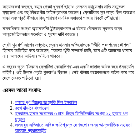
আয়োজকরা বলছেন, বহরে গ্রেটা থুনবার্গ ছাড়াও নেলসন ম্যান্ডেলার নাতি ম্যান্ডেলা
ম্যান্ডেলা এবং বহু ইউরোপীয় আইনপ্রণেতা আছেন। ফ্লোটিলার মূল লক্ষ্য ছিল অবরোধ
ভাঙা এবং প্রতীকীভাবে কিছু পরিমাণ মানবিক সহায়তা গাজার নিকটে পৌঁছানো।
মানবাধিকার সংস্থা অ্যামনেস্টি ইন্টারন্যাশনাল এ ঘটনায় নৌবহরের সুরক্ষার জন্য
আন্তর্জাতিকভাবে সতর্কতা ও সুরক্ষা দাবি করেছে।
গ্রেটা থুনবার্গ আগের সপ্তাহে ড্রোন হামলার অভিযোগকে “ভীতি প্রদর্শনের কৌশল”
হিসেবে অভিহিত করে বলেছেন, “আমরা ঝুঁকি সম্পর্কে জানি, তবে এটি আমাদের থামাবে
না। আমাদের অভিযান অবিচল থাকবে।
এ বছরের জুনে ‘ফ্রিডম ফ্লোটিলা কোয়ালিশন’-এর একটি জাহাজ আটক করে ইসরায়েলি
বাহিনী। ওই মিশনে গ্রেটা থুনবার্গও ছিলেন। সেই ঘটনায় কয়েকজনকে আটক করে পরে
দেশে ফেরত পাঠানো হয়।
এরকম আরো সংবাদ:
গাজার পূর্ণ নিয়ন্ত্রণের হুমকি দিল ইসরাইল
রুখে দাঁড়াবে বাংলাদেশ
ইসরাইল-হামাস সংঘাতের ৩ মাস, নিহত ফিলিস্তিনির সংখ্যা ২২ হাজার ৪শ
ছাড়াল
জলবায়ুর অভিঘাতে অধিক ক্ষতিগ্রস্ত দেশগুলোর জন্য আন্তর্জাতিক সহায়তা
আহ্বান প্রধানমন্ত্রীর