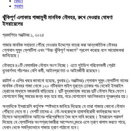
বিজ্ঞান
প্রবাস
ঝুঁকিপূর্ণ এলাকায় গাজামুখী মানবিক নৌবহর, রুখে দেওয়ার ঘোষণা
ইসরায়েলের
প্রকাশিতঃ
অক্টোবর ১, ২০২৫
গাজায় মানবিক সহায়তা পৌঁছে দেওয়ার উদ্দেশ্যে যাত্রা করা আন্তর্জাতিক নৌবহর
গ্লোবাল সুমুদ ফ্লোটিলা এখন “উচ্চ ঝুঁকিপূর্ণ অঞ্চলে” প্রবেশ করেছে বলে আয়োজকরা
জানিয়েছে।
নৌবহরে ৪০টি বেসামরিক নৌযান অংশ নিচ্ছে। এতে সুইডিশ পরিবেশকর্মী গ্রেটা
থুনবার্গসহ পাঁচশরও বেশি কর্মী, আইনপ্রণেতা ও আইনজীবী রয়েছেন।
রয়টার্স ও এপির খবরে জানানো হয়েছে, বুধবার (১ অক্টোবর) গ্লোবাল সুমুদ ফ্লোটিলা নামের
মানবিক নৌবহর গাজা থেকে ১২০ নটিক্যাল মাইল দূরত্বে ঢোকার পর থেকেই ইসরাইল
ড্রোনের মাধ্যমে নজরদারি বাড়িয়েছে। দুটি যুদ্ধজাহাজ বহরের দুটি নৌযান ঘিরে ফেলে।
যোগাযোগ কিছু সময়ের জন্য বন্ধ হয়ে যায়, পরে যোগাযোগ আংশিকভাবে পুনরুদ্ধার হয়।
অন্যদিকে ইসরায়েলি কর্তৃপক্ষ স্পষ্টভাবে জানিয়ে দিয়েছে যে তারা গাজায় কোনো নৌযান
পৌঁছতে দেবে না। দেশটি তাদের এ নৌ-অবরোধকে হামাসবিরোধী কার্যক্রমের অংশ
হিসেবে আন্তর্জাতিক আইনের পরিপ্রেক্ষিতে বৈধ বলে দাবি করেছে। ইসরায়েল পরামর্শ
দিয়েছে যে ফ্লোটিলার অংশগ্রহণকারীরা আশ্দেলন বন্দরে এসে ত্রাণ খালাস করতে পারে,
যেখান থেকে সমন্বিতভাবে গাজায় ত্রাণ পাঠানো হবে।