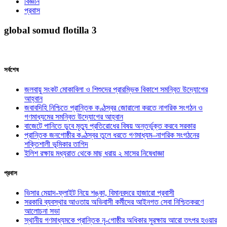
বিজ্ঞান
প্রবাস
global somud flotilla 3
সর্বশেষ
জলবায়ু সংকট মোকাবিলা ও শিশুদের প্রারম্ভিক বিকাশে সমন্বিত উদ্যোগের
আহ্বান
জবাবদিহি নিশ্চিতে প্রান্তিক কণ্ঠস্বর জোরালো করতে নাগরিক সংগঠন ও
গণমাধ্যমের সমন্বিত উদ্যোগের আহ্বান
বাজেটে পানিতে ডুবে মৃত্যু প্রতিরোধের বিষয় অন্তর্ভুক্ত করবে সরকার
প্রান্তিক জনগোষ্ঠীর কণ্ঠস্বর তুলে ধরতে গণমাধ্যম–নাগরিক সংগঠনের
শক্তিশালী ভূমিকার তাগিদ
ইলিশ রক্ষায় মধ্যরাত থেকে মাছ ধরায় ২ মাসের নিষেধাজ্ঞা
প্রবাস
ভিসার মেয়াদ-ফ্লাইট নিয়ে শঙ্কা, বিমানবন্দরে হাজারো প্রবাসী
সরকারি ব্যবস্থার আওতায় অভিবাসী কর্মীদের আইনগত সেবা নিশ্চিতকরণে
আলোচনা সভা
স্থানীয় গণমাধ্যমকে প্রান্তিক নৃ-গোষ্ঠীর অধিকার সুরক্ষায় আরো তৎপর হওয়ার