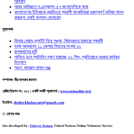
আহ্বান
আরব আমিরাতে দণ্ডপ্রাপ্ত ৫৭ বাংলাদেশিকে ক্ষমা
বাংলাদেশের ইতিবাচক ব্র্যান্ডিংয়ে প্রবাসী সাংবাদিকরা গুরুত্বপূর্ণ ভূমিকা পালন
করছেন: দুবাই কনসাল জেনারেল
মুক্তকথা
ভিসার মেয়াদ-ফ্লাইট নিয়ে শঙ্কা, বিমানবন্দরে হাজারো প্রবাসী
বন্যা আক্রান্ত ১১ জেলায় নিহতের সংখ্যা ৩১
রূপকথাদের ছুটি
পানিতে ডুবে প্রতিদিন প্রাণ হারাচ্ছে ৩২ শিশু, প্রতিরোধে দরকার কার্যকর
উদ্যোগ
স্মরণ: কামরুল হাসান মঞ্জু
সম্পাদক: মীর মাসরুর জামান
রেজিস্ট্রেশন নং: ২১১ | একটি সমষ্টি প্রকাশনা
|
www.somashte.org
ইমেইল:
desherkhobor.net@gmail.com
© দেশের খবর
Site developed by:
Jobayer Arman
, United Nations Online Volunteer Service