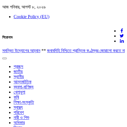
আজ শনিবার, আগস্ট ৮, ২০২৬
Cookie Policy (EU)
দেশের খবর
শিরোনাম
যুক্ত থাকুন দেশের সঙ্গে
ে সমন্বিত উদ্যোগের আহ্বান
**
জবাবদিহি নিশ্চিতে প্রান্তিক কণ্ঠস্বর জোরালো করতে না
Toggle
navigation
প্রচ্ছদ
জাতীয়
স্থানীয়
আন্তর্জাতিক
ব্যবসা-বাণিজ্য
খেলাধুলা
কৃষি
শিক্ষা-সংস্কৃতি
স্বাস্থ্য
পরিবেশ
নারী ও শিশু
অধিকার