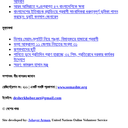
আহ্বান
আরব আমিরাতে দণ্ডপ্রাপ্ত ৫৭ বাংলাদেশিকে ক্ষমা
বাংলাদেশের ইতিবাচক ব্র্যান্ডিংয়ে প্রবাসী সাংবাদিকরা গুরুত্বপূর্ণ ভূমিকা পালন
করছেন: দুবাই কনসাল জেনারেল
মুক্তকথা
ভিসার মেয়াদ-ফ্লাইট নিয়ে শঙ্কা, বিমানবন্দরে হাজারো প্রবাসী
বন্যা আক্রান্ত ১১ জেলায় নিহতের সংখ্যা ৩১
রূপকথাদের ছুটি
পানিতে ডুবে প্রতিদিন প্রাণ হারাচ্ছে ৩২ শিশু, প্রতিরোধে দরকার কার্যকর
উদ্যোগ
স্মরণ: কামরুল হাসান মঞ্জু
সম্পাদক: মীর মাসরুর জামান
রেজিস্ট্রেশন নং: ২১১ | একটি সমষ্টি প্রকাশনা
|
www.somashte.org
ইমেইল:
desherkhobor.net@gmail.com
© দেশের খবর
Site developed by:
Jobayer Arman
, United Nations Online Volunteer Service