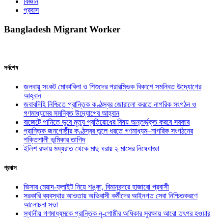
বিজ্ঞান
প্রবাস
Bangladesh Migrant Worker
সর্বশেষ
জলবায়ু সংকট মোকাবিলা ও শিশুদের প্রারম্ভিক বিকাশে সমন্বিত উদ্যোগের
আহ্বান
জবাবদিহি নিশ্চিতে প্রান্তিক কণ্ঠস্বর জোরালো করতে নাগরিক সংগঠন ও
গণমাধ্যমের সমন্বিত উদ্যোগের আহ্বান
বাজেটে পানিতে ডুবে মৃত্যু প্রতিরোধের বিষয় অন্তর্ভুক্ত করবে সরকার
প্রান্তিক জনগোষ্ঠীর কণ্ঠস্বর তুলে ধরতে গণমাধ্যম–নাগরিক সংগঠনের
শক্তিশালী ভূমিকার তাগিদ
ইলিশ রক্ষায় মধ্যরাত থেকে মাছ ধরায় ২ মাসের নিষেধাজ্ঞা
প্রবাস
ভিসার মেয়াদ-ফ্লাইট নিয়ে শঙ্কা, বিমানবন্দরে হাজারো প্রবাসী
সরকারি ব্যবস্থার আওতায় অভিবাসী কর্মীদের আইনগত সেবা নিশ্চিতকরণে
আলোচনা সভা
স্থানীয় গণমাধ্যমকে প্রান্তিক নৃ-গোষ্ঠীর অধিকার সুরক্ষায় আরো তৎপর হওয়ার