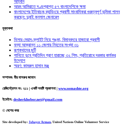
আহ্বান
আরব আমিরাতে দণ্ডপ্রাপ্ত ৫৭ বাংলাদেশিকে ক্ষমা
বাংলাদেশের ইতিবাচক ব্র্যান্ডিংয়ে প্রবাসী সাংবাদিকরা গুরুত্বপূর্ণ ভূমিকা পালন
করছেন: দুবাই কনসাল জেনারেল
মুক্তকথা
ভিসার মেয়াদ-ফ্লাইট নিয়ে শঙ্কা, বিমানবন্দরে হাজারো প্রবাসী
বন্যা আক্রান্ত ১১ জেলায় নিহতের সংখ্যা ৩১
রূপকথাদের ছুটি
পানিতে ডুবে প্রতিদিন প্রাণ হারাচ্ছে ৩২ শিশু, প্রতিরোধে দরকার কার্যকর
উদ্যোগ
স্মরণ: কামরুল হাসান মঞ্জু
সম্পাদক: মীর মাসরুর জামান
রেজিস্ট্রেশন নং: ২১১ | একটি সমষ্টি প্রকাশনা
|
www.somashte.org
ইমেইল:
desherkhobor.net@gmail.com
© দেশের খবর
Site developed by:
Jobayer Arman
, United Nations Online Volunteer Service