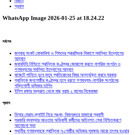
বিজ্ঞান
প্রবাস
WhatsApp Image 2026-01-25 at 18.24.22
সর্বশেষ
জলবায়ু সংকট মোকাবিলা ও শিশুদের প্রারম্ভিক বিকাশে সমন্বিত উদ্যোগের
আহ্বান
জবাবদিহি নিশ্চিতে প্রান্তিক কণ্ঠস্বর জোরালো করতে নাগরিক সংগঠন ও
গণমাধ্যমের সমন্বিত উদ্যোগের আহ্বান
বাজেটে পানিতে ডুবে মৃত্যু প্রতিরোধের বিষয় অন্তর্ভুক্ত করবে সরকার
প্রান্তিক জনগোষ্ঠীর কণ্ঠস্বর তুলে ধরতে গণমাধ্যম–নাগরিক সংগঠনের
শক্তিশালী ভূমিকার তাগিদ
ইলিশ রক্ষায় মধ্যরাত থেকে মাছ ধরায় ২ মাসের নিষেধাজ্ঞা
প্রবাস
ভিসার মেয়াদ-ফ্লাইট নিয়ে শঙ্কা, বিমানবন্দরে হাজারো প্রবাসী
সরকারি ব্যবস্থার আওতায় অভিবাসী কর্মীদের আইনগত সেবা নিশ্চিতকরণে
আলোচনা সভা
স্থানীয় গণমাধ্যমকে প্রান্তিক নৃ-গোষ্ঠীর অধিকার সুরক্ষায় আরো তৎপর হওয়ার