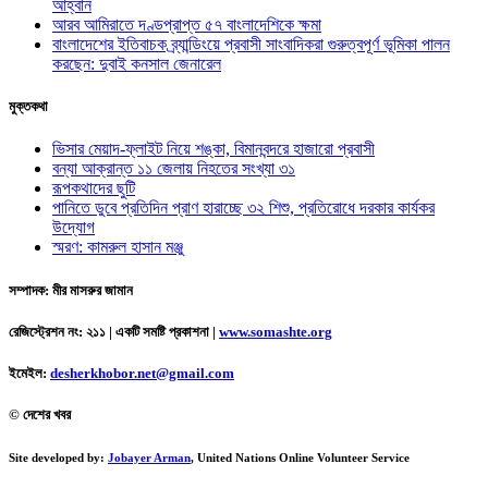
আহ্বান
আরব আমিরাতে দণ্ডপ্রাপ্ত ৫৭ বাংলাদেশিকে ক্ষমা
বাংলাদেশের ইতিবাচক ব্র্যান্ডিংয়ে প্রবাসী সাংবাদিকরা গুরুত্বপূর্ণ ভূমিকা পালন
করছেন: দুবাই কনসাল জেনারেল
মুক্তকথা
ভিসার মেয়াদ-ফ্লাইট নিয়ে শঙ্কা, বিমানবন্দরে হাজারো প্রবাসী
বন্যা আক্রান্ত ১১ জেলায় নিহতের সংখ্যা ৩১
রূপকথাদের ছুটি
পানিতে ডুবে প্রতিদিন প্রাণ হারাচ্ছে ৩২ শিশু, প্রতিরোধে দরকার কার্যকর
উদ্যোগ
স্মরণ: কামরুল হাসান মঞ্জু
সম্পাদক: মীর মাসরুর জামান
রেজিস্ট্রেশন নং: ২১১ | একটি সমষ্টি প্রকাশনা
|
www.somashte.org
ইমেইল:
desherkhobor.net@gmail.com
© দেশের খবর
Site developed by:
Jobayer Arman
, United Nations Online Volunteer Service