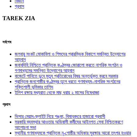
বিজ্ঞান
প্রবাস
TAREK ZIA
সর্বশেষ
জলবায়ু সংকট মোকাবিলা ও শিশুদের প্রারম্ভিক বিকাশে সমন্বিত উদ্যোগের
আহ্বান
জবাবদিহি নিশ্চিতে প্রান্তিক কণ্ঠস্বর জোরালো করতে নাগরিক সংগঠন ও
গণমাধ্যমের সমন্বিত উদ্যোগের আহ্বান
বাজেটে পানিতে ডুবে মৃত্যু প্রতিরোধের বিষয় অন্তর্ভুক্ত করবে সরকার
প্রান্তিক জনগোষ্ঠীর কণ্ঠস্বর তুলে ধরতে গণমাধ্যম–নাগরিক সংগঠনের
শক্তিশালী ভূমিকার তাগিদ
ইলিশ রক্ষায় মধ্যরাত থেকে মাছ ধরায় ২ মাসের নিষেধাজ্ঞা
প্রবাস
ভিসার মেয়াদ-ফ্লাইট নিয়ে শঙ্কা, বিমানবন্দরে হাজারো প্রবাসী
সরকারি ব্যবস্থার আওতায় অভিবাসী কর্মীদের আইনগত সেবা নিশ্চিতকরণে
আলোচনা সভা
স্থানীয় গণমাধ্যমকে প্রান্তিক নৃ-গোষ্ঠীর অধিকার সুরক্ষায় আরো তৎপর হওয়ার