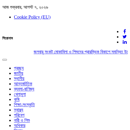
আজ শুক্রবার, আগস্ট ৭, ২০২৬
Cookie Policy (EU)
দেশের খবর
শিরোনাম
যুক্ত থাকুন দেশের সঙ্গে
জলবায়ু সংকট মোকাবিলা ও শিশুদের প্রারম্ভিক বিকাশে সমন্বিত উদ্য
Toggle
navigation
প্রচ্ছদ
জাতীয়
স্থানীয়
আন্তর্জাতিক
ব্যবসা-বাণিজ্য
খেলাধুলা
কৃষি
শিক্ষা-সংস্কৃতি
স্বাস্থ্য
পরিবেশ
নারী ও শিশু
অধিকার