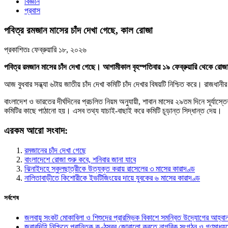
বিজ্ঞান
প্রবাস
পবিত্র রমজান মাসের চাঁদ দেখা গেছে, কাল রোজা
প্রকাশিতঃ
ফেব্রুয়ারি ১৮, ২০২৬
পবিত্র রমজান মাসের চাঁদ দেখা গেছে। আগামীকাল বৃহস্পতিবার ১৯ ফেব্রুয়ারি থেকে রো
আজ বুধবার সন্ধ্যা ৬টায় জাতীয় চাঁদ দেখা কমিটি চাঁদ দেখার বিষয়টি নিশ্চিত করে। রাজধ
বাংলাদেশ ও ভারতের দীর্ঘদিনের প্রচলিত নিয়ম অনুযায়ী, শাবান মাসের ২৯তম দিনে সূর্যাস
কমিটির কাছে পাঠানো হয়। এসব তথ্য যাচাই-বাছাই করে কমিটি চূড়ান্ত সিদ্ধান্ত দেয়।
এরকম আরো সংবাদ:
রমজানের চাঁদ দেখা গেছে
বাংলাদেশে রোজা শুরু কবে, শনিবার জানা যাবে
ঝিনাইদহে স্কুলছাত্রীকে উত্যক্ত করায় রাসেলের ৩ মাসের কারাদণ্ড
নালিতাবাড়ীতে কিশোরীকে ইভটিজিংয়ের দায়ে যুবকের ৬ মাসের কারাদণ্ড
সর্বশেষ
জলবায়ু সংকট মোকাবিলা ও শিশুদের প্রারম্ভিক বিকাশে সমন্বিত উদ্যোগের আহ্বা
জবাবদিহি নিশ্চিতে প্রান্তিক কণ্ঠস্বর জোরালো করতে নাগরিক সংগঠন ও গণমাধ্য