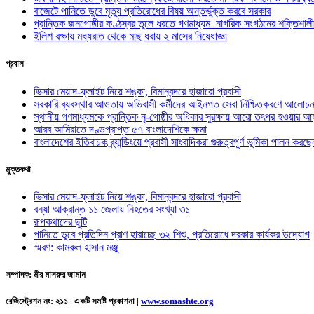
বাজেটে পানিতে ডুবে মৃত্যু প্রতিরোধের বিষয় অন্তর্ভুক্ত করবে সরকার
প্রান্তিক জনগোষ্ঠীর কণ্ঠস্বর তুলে ধরতে গণমাধ্যম–নাগরিক সংগঠনের শক্তিশালী
ইলিশ রক্ষায় মধ্যরাত থেকে মাছ ধরায় ২ মাসের নিষেধাজ্ঞা
প্রবাস
ভিসার মেয়াদ-ফ্লাইট নিয়ে শঙ্কা, বিমানবন্দরে হাজারো প্রবাসী
সরকারি ব্যবস্থার আওতায় অভিবাসী কর্মীদের আইনগত সেবা নিশ্চিতকরণে আলোচন
স্থানীয় গণমাধ্যমকে প্রান্তিক নৃ-গোষ্ঠীর অধিকার সুরক্ষায় আরো তৎপর হওয়ার আহ
আরব আমিরাতে দণ্ডপ্রাপ্ত ৫৭ বাংলাদেশিকে ক্ষমা
বাংলাদেশের ইতিবাচক ব্র্যান্ডিংয়ে প্রবাসী সাংবাদিকরা গুরুত্বপূর্ণ ভূমিকা পালন ক
মুক্তকথা
ভিসার মেয়াদ-ফ্লাইট নিয়ে শঙ্কা, বিমানবন্দরে হাজারো প্রবাসী
বন্যা আক্রান্ত ১১ জেলায় নিহতের সংখ্যা ৩১
রূপকথাদের ছুটি
পানিতে ডুবে প্রতিদিন প্রাণ হারাচ্ছে ৩২ শিশু, প্রতিরোধে দরকার কার্যকর উদ্যোগ
স্মরণ: কামরুল হাসান মঞ্জু
সম্পাদক: মীর মাসরুর জামান
রেজিস্ট্রেশন নং: ২১১ | একটি সমষ্টি প্রকাশনা
|
www.somashte.org