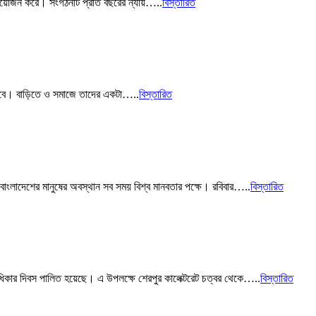
লন আয়োজন করে। সংগঠনটি প্রতি বছরের ন্যায়…..
বিস্তারিত
িত হবে। বাড়িতে ও সমাজে তাদের একটা…..
বিস্তারিত
াংলাদেশের মানুষের অবস্থান সব সময় বিশ্ব মানবতার পক্ষে। রবিবার…..
বিস্তারিত
 অধিকার দিবস পালিত হয়েছে। এ উপলক্ষে শেরপুর কালেক্টরেট চত্বর থেকে…..
বিস্তারিত