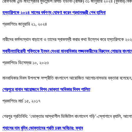
রেফিউজি এন্ড মাইগ্রেটরি মুভমেন্টস রিসার্চ ইউনিট (রামরু) ৩১ জানুয়ারি ২০২৪ (বুধবা
হস্তশিল্পকে ২০২৪ সালের বর্ষপণ্য ঘোষণা করেন প্রধানমন্ত্রী শেখ হাসিনা
প্রকাশিতঃ
জানুয়ারি ২১, ২০২৪
নারীদের কর্মসংস্থান বাড়ানো ও তাদের স্বাবলম্বী করার কথা উল্লেখ করে হস্তশিল্পকে ২
স্বাধীনতাবিরোধী শক্তিকে ইন্ধন দেওয়া মানবাধিকার লঙ্ঘনকারীদের বিরুদ্ধে সোচ্চার বাংলাদ
প্রকাশিতঃ
ডিসেম্বর ১০, ২০২৩
মানবাধিকার দিবস উপলক্ষে সম্প্রীতি বাংলাদেশ আয়োজিত আলোচনাসভায় বক্তারা বলেছেন, 
শেরপুরে নানান আয়োজনে বিশ্ব ভোক্তা অধিকার দিবস পালিত
প্রকাশিতঃ
মার্চ ১৫, ২০১৭
শেরপুর প্রতিনিধি: ‘ভোক্তার আস্থাশীল ডিজিটাল বাংলাদেশ গড়ি’-স্লোগানে র‌্যালি, আল
গ্যাসের দাম বৃদ্ধি ভোক্তাদের প্রতি চরম অবিচার: ক্যাব