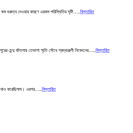
 কম গুরুত্ব দেওয়ার কারণে এরকম পরিস্থিতির সৃষ্টি…..
বিস্তারিত
রের চেন্দু বটতলায় তেভাগা স্মৃতি সৌধে শ্রদ্ধাঞ্জলী নিবেদনের…..
বিস্তারিত
য় দেখাও করেছিলাম। এরপর…..
বিস্তারিত