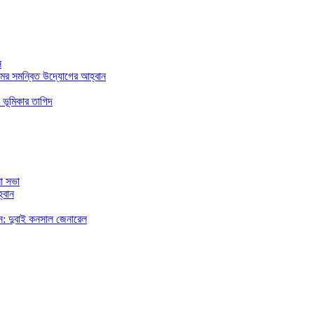
ন
মের সমন্বিত উদ্যোগের আহ্বান
 ভূমিকার তাগিদ
া সভা
্বান
রছেন: দুবাই কনসাল জেনারেল