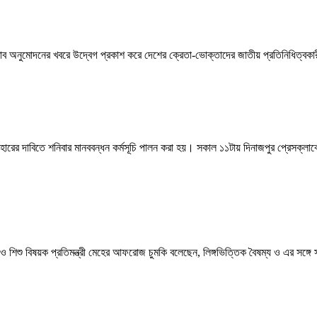
্রস্তাব অনুমোদনের খবরে উদ্বেগ প্রকাশ করে দেশের ক্রেতা-ভোক্তাদের জাতীয় প্রতিনিধিত্বক
্যবহারের দাবিতে শনিবার মানববন্ধন কর্মসূচি পালন করা হয়। সকাল ১১টায় দিনাজপুর প্রেসক্লাব
ও শিশু বিষয়ক প্রতিমন্ত্রী মেহের আফরোজ চুমকি বলেছেন, লিঙ্গভিত্তিক বৈষম্য ও এর সঙ্গ