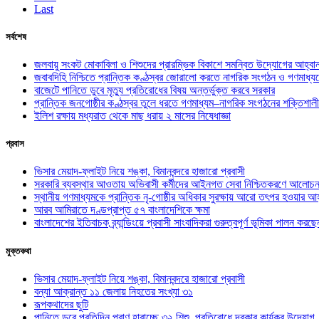
Last
সর্বশেষ
জলবায়ু সংকট মোকাবিলা ও শিশুদের প্রারম্ভিক বিকাশে সমন্বিত উদ্যোগের আহ্বা
জবাবদিহি নিশ্চিতে প্রান্তিক কণ্ঠস্বর জোরালো করতে নাগরিক সংগঠন ও গণমাধ্য
বাজেটে পানিতে ডুবে মৃত্যু প্রতিরোধের বিষয় অন্তর্ভুক্ত করবে সরকার
প্রান্তিক জনগোষ্ঠীর কণ্ঠস্বর তুলে ধরতে গণমাধ্যম–নাগরিক সংগঠনের শক্তিশালী
ইলিশ রক্ষায় মধ্যরাত থেকে মাছ ধরায় ২ মাসের নিষেধাজ্ঞা
প্রবাস
ভিসার মেয়াদ-ফ্লাইট নিয়ে শঙ্কা, বিমানবন্দরে হাজারো প্রবাসী
সরকারি ব্যবস্থার আওতায় অভিবাসী কর্মীদের আইনগত সেবা নিশ্চিতকরণে আলোচন
স্থানীয় গণমাধ্যমকে প্রান্তিক নৃ-গোষ্ঠীর অধিকার সুরক্ষায় আরো তৎপর হওয়ার আহ
আরব আমিরাতে দণ্ডপ্রাপ্ত ৫৭ বাংলাদেশিকে ক্ষমা
বাংলাদেশের ইতিবাচক ব্র্যান্ডিংয়ে প্রবাসী সাংবাদিকরা গুরুত্বপূর্ণ ভূমিকা পালন ক
মুক্তকথা
ভিসার মেয়াদ-ফ্লাইট নিয়ে শঙ্কা, বিমানবন্দরে হাজারো প্রবাসী
বন্যা আক্রান্ত ১১ জেলায় নিহতের সংখ্যা ৩১
রূপকথাদের ছুটি
পানিতে ডুবে প্রতিদিন প্রাণ হারাচ্ছে ৩২ শিশু, প্রতিরোধে দরকার কার্যকর উদ্যোগ