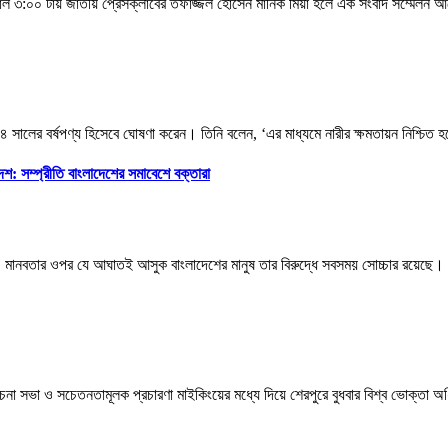
র) বিকাল ৩:০০ টায় জাতীয় প্রেসক্লাবের তফাজ্জল হোসেন মানিক মিয়া হলে এক সংবাদ সম্মে
০২৪ সালের বর্ষপণ্য হিসেবে ঘোষণা করেন। তিনি বলেন, ‘এর মাধ্যমে নারীর ক্ষমতায়ন নিশ্চ
েশ: সম্প্রীতি বাংলাদেশের সমাবেশে বক্তারা
মানবতার ওপর যে আঘাতই আসুক বাংলাদেশের মানুষ তার বিরুদ্ধে সবসময় সোচ্চার রয়েছে। ব
োচনা সভা ও সচেতনতামূলক প্রচারণা মাইকিংয়ের মধ্যে দিয়ে শেরপুরে বুধবার বিশ্ব ভোক্তা