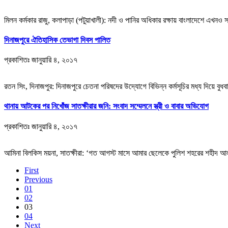
মিলন কর্মকার রাজু, কলাপাড়া (পটুয়াখালী): নদী ও পানির অধিকার রক্ষায় বাংলাদেশে এখনও
দিনাজপুরে ঐতিহাসিক তেভাগা দিবস পালিত
প্রকাশিতঃ
জানুয়ারি ৪, ২০১৭
রতন সিং, দিনাজপুর: দিনাজপুরে চেতনা পরিষদের উদ্যোগে বিভিন্ন কর্মসূচির মধ্য দিয়ে বুধ
থানায় আটকের পর নিখোঁজ সাতক্ষীরার জনি: সংবাদ সম্মেলনে স্ত্রী ও বাবার অভিযোগ
প্রকাশিতঃ
জানুয়ারি ৪, ২০১৭
আমিনা বিলকিস ময়না, সাতক্ষীরা: ‘গত আগস্ট মাসে আমার ছেলেকে পুলিশ শহরের শহীদ আল
First
Previous
01
02
03
04
Next