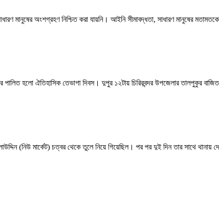
 সাধারণ মানুষের অংশগ্রহণ নিশ্চিত করা যায়নি। আইনি সীমাবদ্ধতা, সাধারণ মানুষের মতামতকে
বার পালিত হলো ঐতিহাসিক তেভাগা দিবস। দুপুর ১২টায় চিরিরবন্দর উপজেলার তালপুকুর বাজিতপু
াউদ্দিন (নিউ মার্কেট) চত্বর থেকে তুলে নিয়ে গিয়েছিল। পর পর দুই দিন তার সাথে থানা