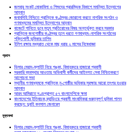
জলবায়ু সংকট মোকাবিলা ও শিশুদের প্রারম্ভিক বিকাশে সমন্বিত উদ্যোগের
আহ্বান
জবাবদিহি নিশ্চিতে প্রান্তিক কণ্ঠস্বর জোরালো করতে নাগরিক সংগঠন ও
গণমাধ্যমের সমন্বিত উদ্যোগের আহ্বান
বাজেটে পানিতে ডুবে মৃত্যু প্রতিরোধের বিষয় অন্তর্ভুক্ত করবে সরকার
প্রান্তিক জনগোষ্ঠীর কণ্ঠস্বর তুলে ধরতে গণমাধ্যম–নাগরিক সংগঠনের
শক্তিশালী ভূমিকার তাগিদ
ইলিশ রক্ষায় মধ্যরাত থেকে মাছ ধরায় ২ মাসের নিষেধাজ্ঞা
প্রবাস
ভিসার মেয়াদ-ফ্লাইট নিয়ে শঙ্কা, বিমানবন্দরে হাজারো প্রবাসী
সরকারি ব্যবস্থার আওতায় অভিবাসী কর্মীদের আইনগত সেবা নিশ্চিতকরণে
আলোচনা সভা
স্থানীয় গণমাধ্যমকে প্রান্তিক নৃ-গোষ্ঠীর অধিকার সুরক্ষায় আরো তৎপর হওয়ার
আহ্বান
আরব আমিরাতে দণ্ডপ্রাপ্ত ৫৭ বাংলাদেশিকে ক্ষমা
বাংলাদেশের ইতিবাচক ব্র্যান্ডিংয়ে প্রবাসী সাংবাদিকরা গুরুত্বপূর্ণ ভূমিকা পালন
করছেন: দুবাই কনসাল জেনারেল
মুক্তকথা
ভিসার মেয়াদ-ফ্লাইট নিয়ে শঙ্কা, বিমানবন্দরে হাজারো প্রবাসী