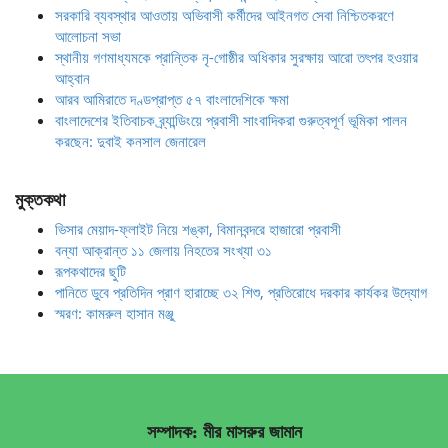
সরকারি ব্যবস্থার আওতায় অভিবাসী কর্মীদের আইনগত সেবা নিশ্চিতকরণে
আলোচনা সভা
স্থানীয় গণমাধ্যমকে প্রান্তিক নৃ-গোষ্ঠীর অধিকার সুরক্ষায় আরো তৎপর হওয়ার
আহ্বান
আরব আমিরাতে দণ্ডপ্রাপ্ত ৫৭ বাংলাদেশিকে ক্ষমা
বাংলাদেশের ইতিবাচক ব্র্যান্ডিংয়ে প্রবাসী সাংবাদিকরা গুরুত্বপূর্ণ ভূমিকা পালন
করছেন: দুবাই কনসাল জেনারেল
মুক্তকথা
ভিসার মেয়াদ-ফ্লাইট নিয়ে শঙ্কা, বিমানবন্দরে হাজারো প্রবাসী
বন্যা আক্রান্ত ১১ জেলায় নিহতের সংখ্যা ৩১
রূপকথাদের ছুটি
পানিতে ডুবে প্রতিদিন প্রাণ হারাচ্ছে ৩২ শিশু, প্রতিরোধে দরকার কার্যকর উদ্যোগ
স্মরণ: কামরুল হাসান মঞ্জু
সম্পাদক: মীর মাসরুর জামান