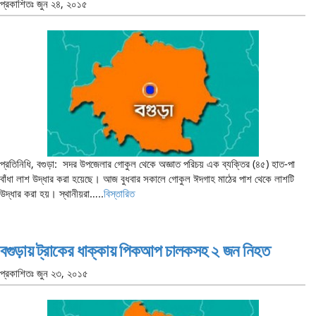
প্রকাশিতঃ
জুন ২৪, ২০১৫
প্রতিনিধি, বগুড়া: সদর উপজেলার গোকুল থেকে অজ্ঞাত পরিচয় এক ব্যক্তির (৪৫) হাত-পা
বাঁধা লাশ উদ্ধার করা হয়েছে। আজ বুধবার সকালে গোকুল ঈদগাহ মাঠের পাশ থেকে লাশটি
উদ্ধার করা হয়। স্থানীয়রা…..
বিস্তারিত
বগুড়ায় ট্রাকের ধাক্কায় পিকআপ চালকসহ ২ জন নিহত
প্রকাশিতঃ
জুন ২৩, ২০১৫