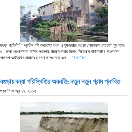
বগুড়া প্রতিনিধি: প্রাচীন নদী করতোয়া দখল ও দূষণরোধে বগুড়া পৌরসভার মেয়রকে দূষণরোধ
ও জেলা প্রশাসনকে অবৈধ দখলদার উচ্ছেদ করার নির্দেশ দিয়েছেন হাইকোর্ট। বাংলাদেশ
পরিবেশ আইনবিদ সমিতির (বেলা) দায়ের করা এক…..
বিস্তারিত
বগুড়ায় বন্যা পরিস্থিতির অবনতি: নতুন নতুন গ্রাম প্লাবিত
প্রকাশিতঃ
জুন ১৪, ২০১৫