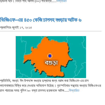
দুর্ঘটনা ঘটে। নিহত শাহ আলম (৩০) গাইবান্ধা…..
বিস্তারিত
ভিজিএফ-এর ৪৫০ কেজি চালসহ বগুড়ায় আটক ৬
প্রকাশিতঃ
জুলাই ১৭, ২০১৫
প্রতিনিধি, বগুড়া: ঈদ উপলক্ষে বগুড়ার দুস্থদের জন্য বরাদ্দ করা ভিজিএফ-এর চাল
কালোবাজারে বিক্রি করে দেওয়ার অভিযোগ উঠেছে। বৃহস্পতিবার সন্ধ্যায় বগুড়ায় ভিজিএফএর
চাল পাচারের সময় পুলিশ ৯০ বস্তা চালসহ ছয়জনকে আটক…..
বিস্তারিত