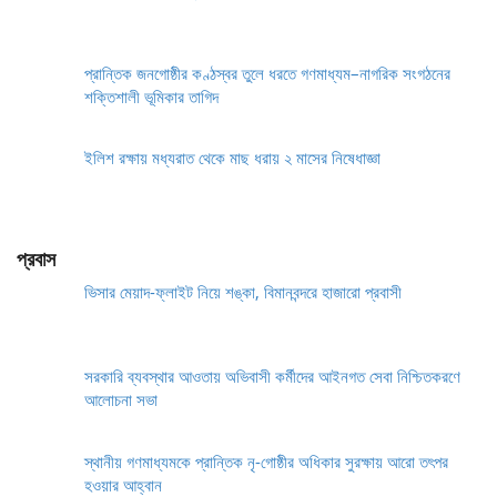
প্রান্তিক জনগোষ্ঠীর কণ্ঠস্বর তুলে ধরতে গণমাধ্যম–নাগরিক সংগঠনের
শক্তিশালী ভূমিকার তাগিদ
ইলিশ রক্ষায় মধ্যরাত থেকে মাছ ধরায় ২ মাসের নিষেধাজ্ঞা
প্রবাস
ভিসার মেয়াদ-ফ্লাইট নিয়ে শঙ্কা, বিমানবন্দরে হাজারো প্রবাসী
সরকারি ব্যবস্থার আওতায় অভিবাসী কর্মীদের আইনগত সেবা নিশ্চিতকরণে
আলোচনা সভা
স্থানীয় গণমাধ্যমকে প্রান্তিক নৃ-গোষ্ঠীর অধিকার সুরক্ষায় আরো তৎপর
হওয়ার আহ্বান