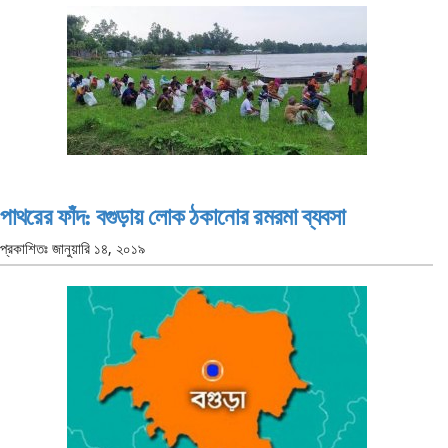
পাথরের ফাঁদ: বগুড়ায় লোক ঠকানোর রমরমা ব্যবসা
প্রকাশিতঃ
জানুয়ারি ১৪, ২০১৯