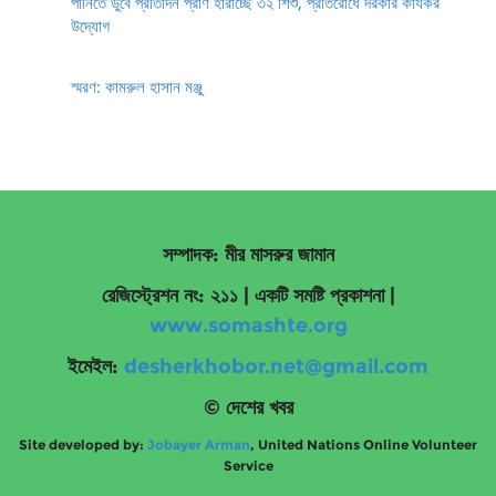
পানিতে ডুবে প্রতিদিন প্রাণ হারাচ্ছে ৩২ শিশু, প্রতিরোধে দরকার কার্যকর
উদ্যোগ
স্মরণ: কামরুল হাসান মঞ্জু
সম্পাদক: মীর মাসরুর জামান
রেজিস্ট্রেশন নং: ২১১ | একটি সমষ্টি প্রকাশনা
|
www.somashte.org
ইমেইল:
desherkhobor.net@gmail.com
© দেশের খবর
Site developed by:
Jobayer Arman
, United Nations Online Volunteer
Service