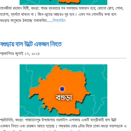
তানজীমা রহমান মিষ্টি, বগুড়া: পাথর ব্যবহারে সব সমস্যার সমাধান হবে; কোনো রোগ, শোক,
হতাশা, ব্যর্থতা থাকবে না। জিন-ভূতের আছরও দূর হবে। এমন সব লোভনীয় কথা বলে
বগুড়ায় মানুষকে ঠকাচ্ছে তথাকথিত…..
বিস্তারিত
বগুড়ায় বাস উল্টে একজন নিহত
প্রকাশিতঃ
জুলাই ১৭, ২০১৫
প্রতিনিধি, বগুড়া: শাজাহানপুর উপজেলার নয়মাইল এলাকায় একটি যাত্রীবাহী বাস উল্টে
একজন নিহত এবং চারজন আহত হয়েছে। শুক্রবার ভোর ৬টার দিকে ঢাকা-বগুড়া মহাসড়কে এ