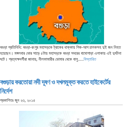
বগুড়া প্রতিনিধি: বগুড়া-রংপুর মহাসড়কে ট্রাকের ধাক্কায় পিক-আপ চালকসহ দুই জন নিহত
হয়েছেন। মঙ্গলবার ভোর সাড়ে ৫টায় মহাসড়কে বগুড়া সদরের বাঘোপাড়া এলাকায় এই দুর্ঘটনা
ঘটে। প্রত্যক্ষদর্শীরা জানায়, নীলফামারীর ডোমার থেকে বালু…..
বিস্তারিত
বগুড়ায় করতোয়া নদী দূষণ ও দখলমুক্ত করতে হাইকের্টের
নির্দেশ
প্রকাশিতঃ
জুন ২৩, ২০১৫