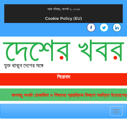
আজ শনিবার, আগস্ট ৮, ২০২৬
Cookie Policy (EU)
দেশের খবর
যুক্ত থাকুন দেশের সঙ্গে
শিরোনাম
লবায়ু সংকট মোকাবিলা ও শিশুদের প্রারম্ভিক বিকাশে সমন্বিত উদ্যোগের আহ্বান
Toggl
navig