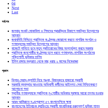
04
Next
Last
সর্বশেষ
জলবায়ু সংকট মোকাবিলা ও শিশুদের প্রারম্ভিক বিকাশে সমন্বিত উদ্যোগের
আহ্বান
জবাবদিহি নিশ্চিতে প্রান্তিক কণ্ঠস্বর জোরালো করতে নাগরিক সংগঠন ও
গণমাধ্যমের সমন্বিত উদ্যোগের আহ্বান
বাজেটে পানিতে ডুবে মৃত্যু প্রতিরোধের বিষয় অন্তর্ভুক্ত করবে সরকার
প্রান্তিক জনগোষ্ঠীর কণ্ঠস্বর তুলে ধরতে গণমাধ্যম–নাগরিক সংগঠনের
শক্তিশালী ভূমিকার তাগিদ
ইলিশ রক্ষায় মধ্যরাত থেকে মাছ ধরায় ২ মাসের নিষেধাজ্ঞা
প্রবাস
ভিসার মেয়াদ-ফ্লাইট নিয়ে শঙ্কা, বিমানবন্দরে হাজারো প্রবাসী
সরকারি ব্যবস্থার আওতায় অভিবাসী কর্মীদের আইনগত সেবা নিশ্চিতকরণে
আলোচনা সভা
স্থানীয় গণমাধ্যমকে প্রান্তিক নৃ-গোষ্ঠীর অধিকার সুরক্ষায় আরো তৎপর হওয়ার
আহ্বান
আরব আমিরাতে দণ্ডপ্রাপ্ত ৫৭ বাংলাদেশিকে ক্ষমা
বাংলাদেশের ইতিবাচক ব্র্যান্ডিংয়ে প্রবাসী সাংবাদিকরা গুরুত্বপূর্ণ ভূমিকা পালন