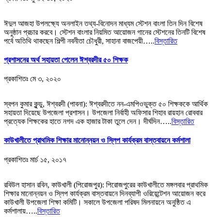
ঈদুল আজহা উপলক্ষ্যে অনলাইন তথ্য-বিনোদন মাধ্যম স্টেশন বাংলা তিন দিন বিশেষ
অনুষ্ঠান প্রচার করবে। স্টেশন বাংলার নিয়মিত আয়োজন গানের স্টেশনের তিনটি বিশেষ
পর্বে অতিথি থাকছেন শিল্পী নবনীতা চৌধুরী, সাহানা বাজপেয়ী…..
বিস্তারিত
প্রশাসনের অর্থ সহায়তা পেলেন ঈশ্বরদীর ৫০ শিক্ষক
প্রকাশিতঃ
মে ৩, ২০২০
স্বপন কুমার কুন্ডু, ঈশ্বরদী (পাবনা): ঈশ্বরদীতে নন-এমপিওভুক্ত ৫০ শিক্ষককে আর্থিক
সহায়তা দিয়েছে উপজেলা প্রশাসন। উপজেলা নির্বাহী অফিসার শিহাব রায়হান রোববার
প্রত্যেক শিক্ষকের হাতে নগদ এক হাজার টাকা তুলে দেন। দীর্ঘদিন…..
বিস্তারিত
কাউখালীতে প্রাথমিক শিক্ষার মানোন্নয়ন ও স্লিপ কার্যক্রম বাস্তবায়নে কর্মশালা
প্রকাশিতঃ
মার্চ ১৫, ২০১৭
রবিউল হাসান রবিন, কাউখালী (পিরোজপুর): পিরোজপুরের কাউখালীতে মঙ্গলবার প্রাথমিক
শিক্ষার মানোন্নয়ন ও স্লিপ কার্যক্রম বাস্তবায়নে দিনব্যাপী ওরিয়েন্টেশন আয়োজন করে
কাউখালী উপজেলা শিক্ষা কমিটি। সকালে উপজেলা পরিষদ মিলনায়নে অনুষ্ঠিত এ
কর্মশালায়…..
বিস্তারিত