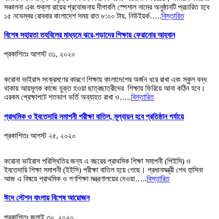
সঞ্চালনা এবং শুক্লা রায়ের প্রযোজনায় দীপাবলি স্পেশাল নামের অনুষ্ঠানটি প্রচারিত হবে
১৫ নভেম্বর রোববার বাংলাদেশ সময় রাত ৮:০০ টায়, নিউইয়র্ক…..
বিস্তারিত
বিশেষ সহায়তা তহবিলের মাধ্যমে ঝরে-পড়াদের শিক্ষায় ফেরানোর আহ্বান
প্রকাশিতঃ
আগস্ট ৩১, ২০২০
করোনা ভাইরাস সংক্রমণের কারণে শিক্ষায় বাংলাদেশের অর্জন ধরে রাখা এবং স্কুল বন্ধ
থাকায় আয়মূলক কাজে যুক্ত হওয়া ছাত্রছাত্রীদের শিক্ষায় ফিরিয়ে আনা কঠিন হবে।
এরকম প্রেক্ষাপটে শতভাগ ভর্তি অব্যাহত রাখা ও…..
বিস্তারিত
প্রাথমিক ও ইবতেদায়ি সমাপনী পরীক্ষা বাতিল, মূল্যায়ন হবে প্রতিষ্ঠান পর্যায়ে
প্রকাশিতঃ
আগস্ট ২৫, ২০২০
করোনা ভাইরাস পরিস্থিতির জন্য এ বছরের প্রাথমিক শিক্ষা সমাপনী (পিইসি) ও
ইবতেদায়ি শিক্ষা সমাপনী (ইইসি) পরীক্ষা বাতিল হয়ে গেছে। প্রধানমন্ত্রী শেখ হাসিনা
আজ এ বিষয়ে প্রাথমিক ও গণশিক্ষা মন্ত্রণালয়ের দেওয়া…..
বিস্তারিত
ঈদে স্টেশন বাংলায় বিশেষ আয়োজন
প্রকাশিতঃ
জুলাই ৩০, ২০২০