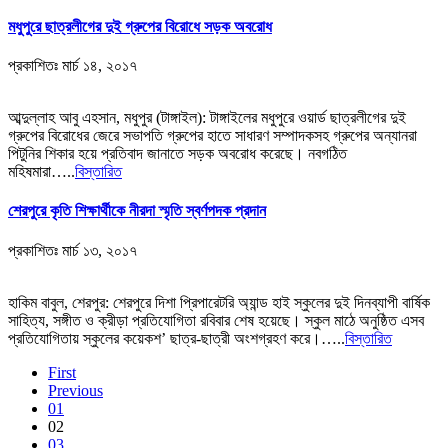
মধুপুরে ছাত্রলীগের দুই গ্রুপের বিরোধে সড়ক অবরোধ
প্রকাশিতঃ
মার্চ ১৪, ২০১৭
আব্দুল্লাহ আবু এহসান, মধুপুর (টাঙ্গাইল): টাঙ্গাইলের মধুপুরে ওয়ার্ড ছাত্রলীগের দুই
গ্রুপের বিরোধের জেরে সভাপতি গ্রুপের হাতে সাধারণ সম্পাদকসহ গ্রুপের অন্যানরা
পিটুনির শিকার হয়ে প্রতিবাদ জানাতে সড়ক অবরোধ করেছে। নবগঠিত
মহিষমারা…..
বিস্তারিত
শেরপুরে কৃতি শিক্ষার্থীকে নীরদা স্মৃতি স্বর্ণপদক প্রদান
প্রকাশিতঃ
মার্চ ১৩, ২০১৭
হাকিম বাবুল, শেরপুর: শেরপুরে দিশা প্রিপারেটরি অ্যান্ড হাই স্কুলের দুই দিনব্যাপী বার্ষিক
সাহিত্য, সঙ্গীত ও ক্রীড়া প্রতিযোগিতা রবিবার শেষ হয়েছে। স্কুল মাঠে অনুষ্ঠিত এসব
প্রতিযোগিতায় স্কুলের কয়েকশ’ ছাত্র-ছাত্রী অংশগ্রহণ করে।…..
বিস্তারিত
First
Previous
01
02
03