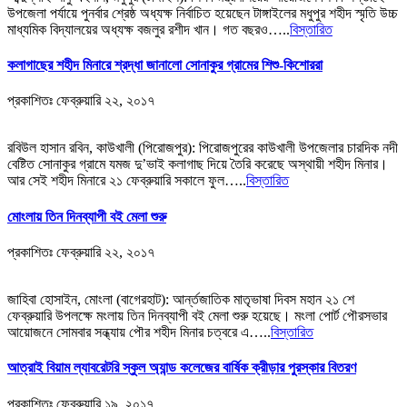
উপজেলা পর্যায়ে পুনর্বার শ্রেষ্ঠ অধ্যক্ষ নির্বাচিত হয়েছেন টাঙ্গাইলের মধুপুর শহীদ স্মৃতি উচ্চ
মাধ্যমিক বিদ্যালয়ের অধ্যক্ষ বজলুর রশীদ খান। গত বছরও…..
বিস্তারিত
কলাগাছের শহীদ মিনারে শ্রদ্ধা জানালো সোনাকুর গ্রামের শিশু-কিশোররা
প্রকাশিতঃ
ফেব্রুয়ারি ২২, ২০১৭
রবিউল হাসান রবিন, কাউখালী (পিরোজপুর): পিরোজপুরের কাউখালী উপজেলার চারদিক নদী
বেষ্টিত সোনাকুর গ্রামে যমজ দু’ভাই কলাগাছ দিয়ে তৈরি করেছে অস্থায়ী শহীদ মিনার।
আর সেই শহীদ মিনারে ২১ ফেব্রুয়ারি সকালে ফুল…..
বিস্তারিত
মোংলায় তিন দিনব্যাপী বই মেলা শুরু
প্রকাশিতঃ
ফেব্রুয়ারি ২২, ২০১৭
জাহিবা হোসাইন, মোংলা (বাগেরহাট): আর্ন্তজাতিক মাতৃভাষা দিবস মহান ২১ শে
ফেব্রুয়ারি উপলক্ষে মংলায় তিন দিনব্যাপী বই মেলা শুরু হয়েছে। মংলা পোর্ট পৌরসভার
আয়োজনে সোমবার সন্ধ্যায় পৌর শহীদ মিনার চত্বরে এ…..
বিস্তারিত
আত্রাই বিয়াম ল্যাবরেটরি স্কুল অ্যান্ড কলেজের বার্ষিক ক্রীড়ার পুরস্কার বিতরণ
প্রকাশিতঃ
ফেব্রুয়ারি ১৯, ২০১৭