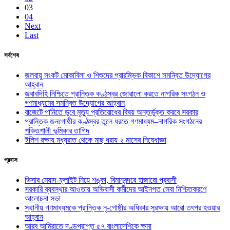
03
04
Next
Last
সর্বশেষ
জলবায়ু সংকট মোকাবিলা ও শিশুদের প্রারম্ভিক বিকাশে সমন্বিত উদ্যোগের
আহ্বান
জবাবদিহি নিশ্চিতে প্রান্তিক কণ্ঠস্বর জোরালো করতে নাগরিক সংগঠন ও
গণমাধ্যমের সমন্বিত উদ্যোগের আহ্বান
বাজেটে পানিতে ডুবে মৃত্যু প্রতিরোধের বিষয় অন্তর্ভুক্ত করবে সরকার
প্রান্তিক জনগোষ্ঠীর কণ্ঠস্বর তুলে ধরতে গণমাধ্যম–নাগরিক সংগঠনের
শক্তিশালী ভূমিকার তাগিদ
ইলিশ রক্ষায় মধ্যরাত থেকে মাছ ধরায় ২ মাসের নিষেধাজ্ঞা
প্রবাস
ভিসার মেয়াদ-ফ্লাইট নিয়ে শঙ্কা, বিমানবন্দরে হাজারো প্রবাসী
সরকারি ব্যবস্থার আওতায় অভিবাসী কর্মীদের আইনগত সেবা নিশ্চিতকরণে
আলোচনা সভা
স্থানীয় গণমাধ্যমকে প্রান্তিক নৃ-গোষ্ঠীর অধিকার সুরক্ষায় আরো তৎপর হওয়ার
আহ্বান
আরব আমিরাতে দণ্ডপ্রাপ্ত ৫৭ বাংলাদেশিকে ক্ষমা