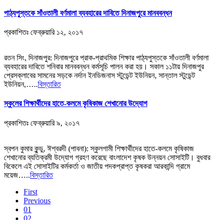
পাঠ্যপুস্তকে সাঁওতালী বর্ণমালা ব্যবহারের দাবিতে দিনাজপুরে মানববন্ধন
প্রকাশিতঃ
ফেব্রুয়ারি ১২, ২০১৭
রতন সিং, দিনাজপুর: দিনাজপুরে প্রাক-প্রাথমিক শিক্ষার পাঠ্যপুস্তকে সাঁওতালী বর্ণমালা
ব্যবহারের দাবিতে শনিবার মানববন্ধন কর্মসূচি পালন করা হয়। সকাল ১১টায় দিনাজপুর
প্রেসক্লাবের সামনের সড়কে নর্দান ইনডিজনাস স্টুডেন্ট ইউনিয়ন, সান্তাল স্টুডেন্ট
ইউনিয়ন,…..
বিস্তারিত
স্কুলের শিক্ষার্থীদের হাতে-কলমে কৃষিকাজ শেখানোর উদ্যোগ
প্রকাশিতঃ
ফেব্রুয়ারি ৯, ২০১৭
স্বপন কুমার কুন্ডু, ঈশ্বরদী (পাবনা): স্কুলগামী শিক্ষার্থীদের হাতে-কলমে কৃষিকাজ
শেখানোর ব্যতিক্রমী উদ্যোগ গ্রহণ করেছে বাংলাদেশ কৃষক উন্নয়ন সোসাইটি। বুধবার
বিকেলে এই সোসাইটির কর্মকর্তা ও জাতীয় পদকপ্রাপ্ত কৃষকরা আরকান্দি গ্রামে
ময়েজ…..
বিস্তারিত
First
Previous
01
02