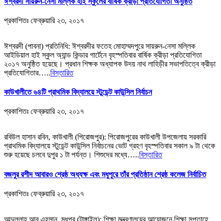
ঈশ্বরদী সায়রুন-নেসা মল্লিক হাই স্কুলের বার্ষিক ক্রীড়া প্রতিযোগিতা অনুষ্ঠিত
প্রকাশিতঃ
ফেব্রুয়ারি ২৩, ২০১৭
ঈশ্বরদী (পাবনা) প্রতিনিধি: ঈশ্বরদীর ফতেহ মোহাম্মদপুরে সায়রুন-নেসা মল্লিক
আইডিয়াল হাই স্কুল অ্যান্ড কিন্ডার গার্টেনে বৃহস্পতিবার বার্ষিক ক্রীড়া প্রতিযোগিতা
২০১৭ অনুষ্ঠিত হয়েছে। প্রধান শিক্ষক অধ্যাপক উদয় নাথ লাহিড়ীর সভাপতিত্বে ক্রীড়া
প্রতিযোগিতার…..
বিস্তারিত
কাউখালীতে ৬৪টি প্রাথমিক বিদ্যালয়ে স্টুডেন্ট কাউন্সিল নির্বাচন
প্রকাশিতঃ
ফেব্রুয়ারি ২৩, ২০১৭
রবিউল হাসান রবিন, কাউখালী (পিরোজপুর): পিরোজপুরের কাউখালী উপজেলায় সরকারি
প্রাথমিক বিদ্যালয়ে স্টুডেন্ট কাউন্সিল নির্বাচনের ভোট গ্রহণ বৃহস্পতিবার সকাল ৯ টা থেকে
শুরু হয়েছে চলবে দুপুর ১ টা পর্যন্ত। শিশুদের মধ্যে…..
বিস্তারিত
বজলুর রশীদ আবারও শ্রেষ্ঠ অধ্যক্ষ এবং মধুপুরে তাঁর প্রতিষ্ঠান শ্রেষ্ঠ কলেজ নির্বাচিত
প্রকাশিতঃ
ফেব্রুয়ারি ২৩, ২০১৭
আব্দুল্লাহ আবু এহসান, মধুপুর (টাঙ্গাইল): শিক্ষা মন্ত্রণালয়ের আয়োজনে শিক্ষা সপ্তাহে