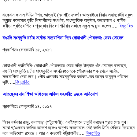
একেএম কামাল উদ্দিন টগর, আত্রাই (নওগাঁ): নওগাঁর আত্রাইয়ে বিয়াম ল্যাবরেটরি স্কুল
অ্যান্ড কলেজের কৃতি শিক্ষার্থীদের সংবর্ধনা, সাংস্কৃতিক অনুষ্ঠান, বনভোজন ও বার্ষিক
ক্রীড়া প্রতিযোগিতার পুরস্কার বিতরণ শনিবার সকালে স্কুল অ্যান্ড কলেজ…..
বিস্তারিত
বাঙালি সংস্কৃতি চর্চায় সর্বোচ্চ সহযোগিতা দিবে নোয়াখালী পৌরসভা: মেয়র সোহেল
প্রকাশিতঃ
ফেব্রুয়ারি ১৫, ২০১৭
নোয়াখালী প্রতিনিধি: নোয়াখালী পৌরসভার মেয়র সহিদ উল্যাহ খাঁন সোহেল বলেছেন,
বাঙালি সংস্কৃতি চর্চায় সাংস্কৃতিক সংগঠনগুলোকে পৌরসভার পক্ষ থেকে সর্বোচ্চ
সহযোগিতা দেয়া হবে। পৌর এলাকায় সাংস্কৃতিক কর্মকাণ্ডের জন্যে অনুকূল পরিবেশ
সৃষ্টি…..
বিস্তারিত
আতঙ্কের নাম শিক্ষা অফিসের অফিস সহকারী: দুদকে অভিযোগ
প্রকাশিতঃ
ফেব্রুয়ারি ১৪, ২০১৭
মিলন কর্মকার রাজু, কলাপাড়া (পটুয়াখালী): একইস্থানে চাকুরি করছেন প্রায় দেড় যুগ।
মাঝে দু’একবার বদলির আদেশ হলেও অদৃশ্য ক্ষমতাবলে সেই বদলি তিনি ঠেকিয়ে দিয়েছেন
বলে অভিযোগ রয়েছে। আর এ কারণেই পটুয়াখালীর…..
বিস্তারিত