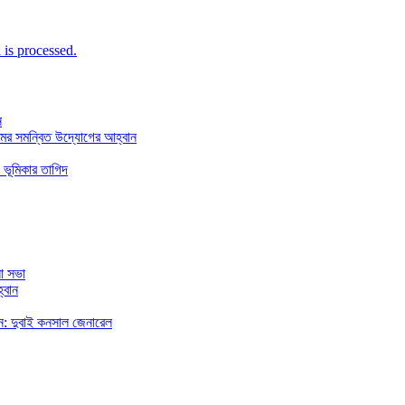
is processed.
ন
মের সমন্বিত উদ্যোগের আহ্বান
 ভূমিকার তাগিদ
া সভা
্বান
রছেন: দুবাই কনসাল জেনারেল