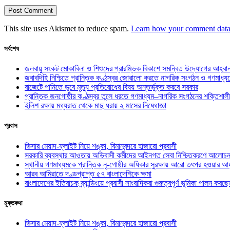
This site uses Akismet to reduce spam.
Learn how your comment data 
সর্বশেষ
জলবায়ু সংকট মোকাবিলা ও শিশুদের প্রারম্ভিক বিকাশে সমন্বিত উদ্যোগের আহ্বা
জবাবদিহি নিশ্চিতে প্রান্তিক কণ্ঠস্বর জোরালো করতে নাগরিক সংগঠন ও গণমাধ্য
বাজেটে পানিতে ডুবে মৃত্যু প্রতিরোধের বিষয় অন্তর্ভুক্ত করবে সরকার
প্রান্তিক জনগোষ্ঠীর কণ্ঠস্বর তুলে ধরতে গণমাধ্যম–নাগরিক সংগঠনের শক্তিশালী
ইলিশ রক্ষায় মধ্যরাত থেকে মাছ ধরায় ২ মাসের নিষেধাজ্ঞা
প্রবাস
ভিসার মেয়াদ-ফ্লাইট নিয়ে শঙ্কা, বিমানবন্দরে হাজারো প্রবাসী
সরকারি ব্যবস্থার আওতায় অভিবাসী কর্মীদের আইনগত সেবা নিশ্চিতকরণে আলোচন
স্থানীয় গণমাধ্যমকে প্রান্তিক নৃ-গোষ্ঠীর অধিকার সুরক্ষায় আরো তৎপর হওয়ার আহ
আরব আমিরাতে দণ্ডপ্রাপ্ত ৫৭ বাংলাদেশিকে ক্ষমা
বাংলাদেশের ইতিবাচক ব্র্যান্ডিংয়ে প্রবাসী সাংবাদিকরা গুরুত্বপূর্ণ ভূমিকা পালন ক
মুক্তকথা
ভিসার মেয়াদ-ফ্লাইট নিয়ে শঙ্কা, বিমানবন্দরে হাজারো প্রবাসী