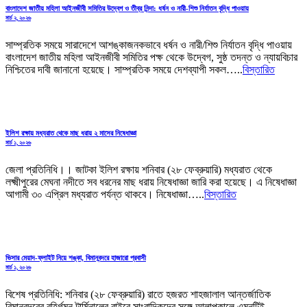
বাংলাদেশ জাতীয় মহিলা আইনজীবী সমিতির উদ্বেগ ও তীব্র নিন্দা: ধর্ষন ও নারী-শিশু নির্যাতন বৃদ্ধি পাওয়ায়
মার্চ ২, ২০২৬
সাম্প্রতিক সময়ে সারাদেশে আশঙ্কাজনকভাবে ধর্ষন ও নারী/শিশু নির্যাতন বৃদ্ধি পাওয়ায়
বাংলাদেশ জাতীয় মহিলা আইনজীবী সমিতির পক্ষ থেকে উদ্বেগ, সুষ্ঠ তদন্ত ও ন্যায়বিচার
নিশ্চিতের দাবী জানানো হয়েছে। সাম্প্রতিক সময়ে দেশব্যাপী সকল…..
বিস্তারিত
ইলিশ রক্ষায় মধ্যরাত থেকে মাছ ধরায় ২ মাসের নিষেধাজ্ঞা
মার্চ ১, ২০২৬
জেলা প্রতিনিধি।। জাটকা ইলিশ রক্ষায় শনিবার (২৮ ফেব্রুয়ারি) মধ্যরাত থেকে
লক্ষ্মীপুরের মেঘনা নদীতে সব ধরনের মাছ ধরায় নিষেধাজ্ঞা জারি করা হয়েছে। এ নিষেধাজ্ঞা
আগামী ৩০ এপ্রিল মধ্যরাত পর্যন্ত থাকবে। নিষেধাজ্ঞা…..
বিস্তারিত
ভিসার মেয়াদ-ফ্লাইট নিয়ে শঙ্কা, বিমানবন্দরে হাজারো প্রবাসী
মার্চ ১, ২০২৬
বিশেষ প্রতিনিধি: শনিবার (২৮ ফেব্রুয়ারি) রাতে হজরত শাহজালাল আন্তর্জাতিক
বিমানবন্দরের বহির্গমন টার্মিনালের বাইরে সাংবাদিকদের সঙ্গে আলাপকালে এমনটিই