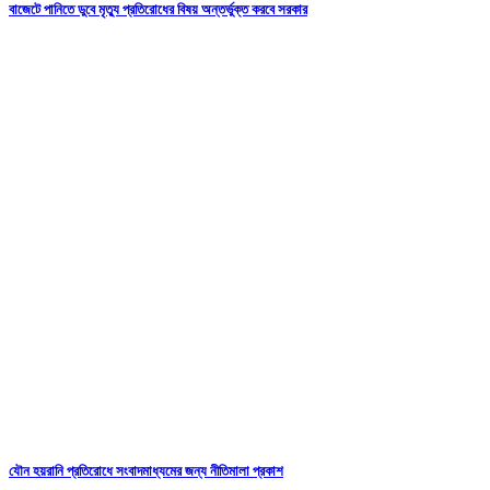
বাজেটে পানিতে ডুবে মৃত্যু প্রতিরোধের বিষয় অন্তর্ভুক্ত করবে সরকার
যৌন হয়রানি প্রতিরোধে সংবাদমাধ্যমের জন্য নীতিমালা প্রকাশ