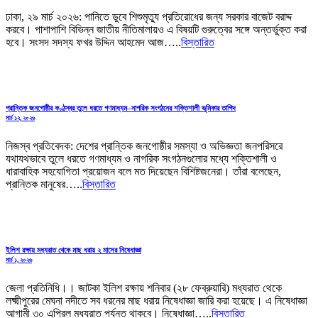
ঢাকা, ২৯ মার্চ ২০২৬: পানিতে ডুবে শিশুমৃত্যু প্রতিরোধের জন্য সরকার বাজেট বরাদ্দ
করবে। পাশাপাশি বিভিন্ন জাতীয় নীতিমালায়ও এ বিষয়টি গুরুত্বের সঙ্গে অন্তর্ভুক্ত করা
হবে। সংসদ সদস্য ফখর উদ্দিন আহমেদ আজ…..
বিস্তারিত
প্রান্তিক জনগোষ্ঠীর কণ্ঠস্বর তুলে ধরতে গণমাধ্যম–নাগরিক সংগঠনের শক্তিশালী ভূমিকার তাগিদ
মার্চ ১২, ২০২৬
নিজস্ব প্রতিবেদক: দেশের প্রান্তিক জনগোষ্ঠীর সমস্যা ও অভিজ্ঞতা জনপরিসরে
যথাযথভাবে তুলে ধরতে গণমাধ্যম ও নাগরিক সংগঠনগুলোর মধ্যে শক্তিশালী ও
ধারাবাহিক সহযোগিতা প্রয়োজন বলে মত দিয়েছেন বিশিষ্টজনেরা। তাঁরা বলেছেন,
প্রান্তিক মানুষের…..
বিস্তারিত
ইলিশ রক্ষায় মধ্যরাত থেকে মাছ ধরায় ২ মাসের নিষেধাজ্ঞা
মার্চ ১, ২০২৬
জেলা প্রতিনিধি।। জাটকা ইলিশ রক্ষায় শনিবার (২৮ ফেব্রুয়ারি) মধ্যরাত থেকে
লক্ষ্মীপুরের মেঘনা নদীতে সব ধরনের মাছ ধরায় নিষেধাজ্ঞা জারি করা হয়েছে। এ নিষেধাজ্ঞা
আগামী ৩০ এপ্রিল মধ্যরাত পর্যন্ত থাকবে। নিষেধাজ্ঞা…..
বিস্তারিত