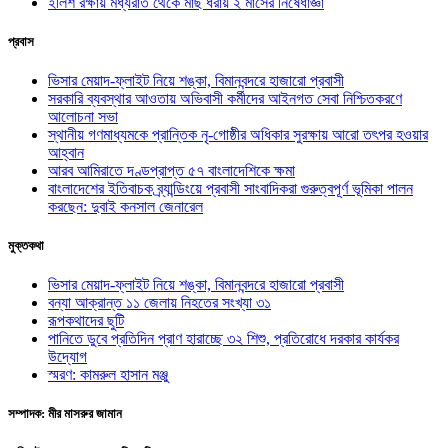
ইলিশ রক্ষায় মধ্যরাত থেকে মাছ ধরায় ২ মাসের নিষেধাজ্ঞা
প্রবাস
ভিসার মেয়াদ-ফ্লাইট নিয়ে শঙ্কা, বিমানবন্দরে হাজারো প্রবাসী
সরকারি ব্যবস্থার আওতায় অভিবাসী কর্মীদের আইনগত সেবা নিশ্চিতকরণে
আলোচনা সভা
স্থানীয় গণমাধ্যমকে প্রান্তিক নৃ-গোষ্ঠীর অধিকার সুরক্ষায় আরো তৎপর হওয়ার
আহ্বান
আরব আমিরাতে দণ্ডপ্রাপ্ত ৫৭ বাংলাদেশিকে ক্ষমা
বাংলাদেশের ইতিবাচক ব্র্যান্ডিংয়ে প্রবাসী সাংবাদিকরা গুরুত্বপূর্ণ ভূমিকা পালন
করছেন: দুবাই কনসাল জেনারেল
মুক্তকথা
ভিসার মেয়াদ-ফ্লাইট নিয়ে শঙ্কা, বিমানবন্দরে হাজারো প্রবাসী
বন্যা আক্রান্ত ১১ জেলায় নিহতের সংখ্যা ৩১
রূপকথাদের ছুটি
পানিতে ডুবে প্রতিদিন প্রাণ হারাচ্ছে ৩২ শিশু, প্রতিরোধে দরকার কার্যকর
উদ্যোগ
স্মরণ: কামরুল হাসান মঞ্জু
সম্পাদক: মীর মাসরুর জামান