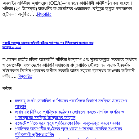
অনলাইন এডিটরস অ্যালায়েন্স (OEA)–এর নতুন কার্যনির্বাহী কমিটি গঠন করা হয়েছে।
শনিবার (২৭ ডিসেম্বর) রাজধানীর বাংলামোটরের ওয়াটারফল রেস্টুরেন্ট অ্যান্ড কনভেনশন
সেন্টার–এ অনুষ্ঠিত…..
বিস্তারিত
সরকারি ব্যবস্থার আওতায় অভিবাসী কর্মীদের আইনগত সেবা নিশ্চিতকরণে আলোচনা সভা
ডিসেম্বর ১০, ২০২৫
বাংলাদেশ জাতীয় মহিলা আইনজীবী সমিতির উদ্যোগে এবং সুইজারল্যান্ড সরকারের অর্থায়ন
ও হেলভেটাস বাংলাদেশের কারিগরি সহায়তায় বাস্তবায়িত স্ট্রেংদেনড অ্যান্ড ইনফর্মড
মাইগ্রেশন সিস্টেম প্রকল্পের অধীনে সরকারি আইন সহায়তা ব্যবস্থার আওতায় অভিবাসী
কর্মীর…..
বিস্তারিত
সর্বশেষ
জলবায়ু সংকট মোকাবিলা ও শিশুদের প্রারম্ভিক বিকাশে সমন্বিত উদ্যোগের
আহ্বান
জবাবদিহি নিশ্চিতে প্রান্তিক কণ্ঠস্বর জোরালো করতে নাগরিক সংগঠন ও
গণমাধ্যমের সমন্বিত উদ্যোগের আহ্বান
বাজেটে পানিতে ডুবে মৃত্যু প্রতিরোধের বিষয় অন্তর্ভুক্ত করবে সরকার
প্রান্তিক জনগোষ্ঠীর কণ্ঠস্বর তুলে ধরতে গণমাধ্যম–নাগরিক সংগঠনের
শক্তিশালী ভূমিকার তাগিদ