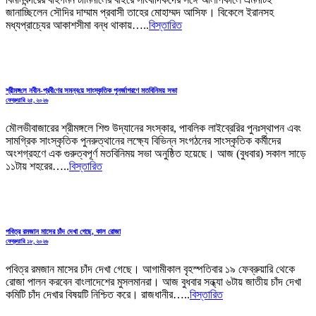
জানাচ্ছিলেন সৌদির দাম্মাম প্রবাসী তাহের মোহাম্মদ আসিফ। বিকেলে ইরানসহ
মধ্যপ্রাচ্যের আকাশসীমা বন্ধ থাকায়…..
বিস্তারিত
শ্রীমঙ্গ‌লে নবীন-প্রবী‌ণের সমন্ব‌য়ে সাংস্কৃ‌তিক পুনর্জাগরণে মতবিনিময় সভা
ফেব্রুয়ারি ২৫, ২০২৬
মৌলভীবাজারের শ্রীমঙ্গলে শিশু উদ্যানের সংস্কার, পাবলিক লাইব্রেরির পুনঃস্থাপন এবং
সামগ্রিক সাংস্কৃতিক পুনরুত্থানের লক্ষ্যে বিভিন্ন সংগঠনের সাংস্কৃতিক কর্মীদের
অংশগ্রহণে এক গুরুত্বপূর্ণ মতবিনিময় সভা অনুষ্ঠিত হয়েছে। আজ (বুধবার) সকাল সাড়ে
১১টায় শহরের…..
বিস্তারিত
পবিত্র রমজান মাসের চাঁদ দেখা গেছে, কাল রোজা
ফেব্রুয়ারি ১৮, ২০২৬
পবিত্র রমজান মাসের চাঁদ দেখা গেছে। আগামীকাল বৃহস্পতিবার ১৯ ফেব্রুয়ারি থেকে
রোজা পালন করবেন বাংলাদেশের মুসলমানরা। আজ বুধবার সন্ধ্যা ৬টায় জাতীয় চাঁদ দেখা
কমিটি চাঁদ দেখার বিষয়টি নিশ্চিত করে। রাজধানীর…..
বিস্তারিত