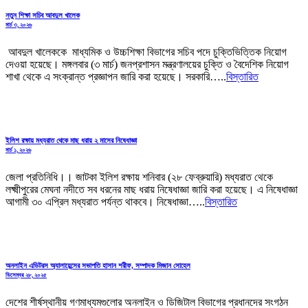
নতুন শিক্ষা সচিব আবদুল খালেক
মার্চ ৩, ২০২৬
আবদুল খালেককে মাধ্যমিক ও উচ্চশিক্ষা বিভাগের সচিব পদে চুক্তিভিত্তিক নিয়োগ
দেওয়া হয়েছে। মঙ্গলবার (৩ মার্চ) জনপ্রশাসন মন্ত্রণালয়ের চুক্তি ও বৈদেশিক নিয়োগ
শাখা থেকে এ সংক্রান্ত প্রজ্ঞাপন জারি করা হয়েছে। সরকারি…..
বিস্তারিত
ইলিশ রক্ষায় মধ্যরাত থেকে মাছ ধরায় ২ মাসের নিষেধাজ্ঞা
মার্চ ১, ২০২৬
জেলা প্রতিনিধি।। জাটকা ইলিশ রক্ষায় শনিবার (২৮ ফেব্রুয়ারি) মধ্যরাত থেকে
লক্ষ্মীপুরের মেঘনা নদীতে সব ধরনের মাছ ধরায় নিষেধাজ্ঞা জারি করা হয়েছে। এ নিষেধাজ্ঞা
আগামী ৩০ এপ্রিল মধ্যরাত পর্যন্ত থাকবে। নিষেধাজ্ঞা…..
বিস্তারিত
অনলাইন এডিটরস অ্যালায়েন্সের সভাপতি হাসান শরীফ, সম্পাদক মিজান সোহেল
ডিসেম্বর ২৮, ২০২৫
দেশের শীর্ষস্থানীয় গণমাধ্যমগুলোর অনলাইন ও ডিজিটাল বিভাগের প্রধানদের সংগঠন