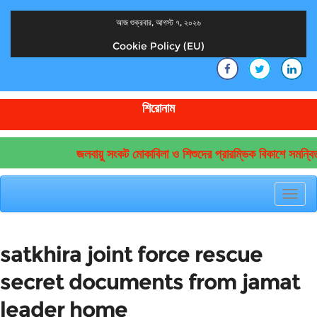
আজ শুক্রবার, আগস্ট ৭, ২০২৬
Cookie Policy (EU)
দেশের খবর
যুক্ত থাকুন দেশের সঙ্গে
শিরোনাম
জলবায়ু সংকট মোকাবিলা ও শিশুদের প্রারম্ভিক বিকাশে সমন্বিত
Toggl
navig
satkhira joint force rescue
secret documents from jamat
leader home