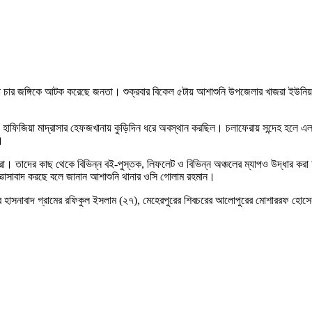
য়ে থাকা চার জঙ্গিকে আটক করেছে জনতা। শুক্রবার বিকেল ৫টায় আশাশুনি উপজেলার খাজরা ইউ
াফিজিয়া মাদ্রাসার হেফজখানায় কুড়িদিন ধরে অবস্থান করছিল। চলাফেরায় সন্দেহ হলে এলাকার 
।
য়রা। তাদের কাছ থেকে বিভিন্ন বই-পুস্তক, লিফলেট ও বিভিন্ন অঞ্চলের ম্যাপও উদ্ধার কর
জ্ঞাসাবাদ করছে বলে জানান আশাশুনি থানার ওসি গোলাম রহমান।
থানার হাসনাবাদ গ্রামের রফিকুল ইসলাম (২৭), মেহেরপুরের শিবচরের আলোপুরের মোশাররফ হো