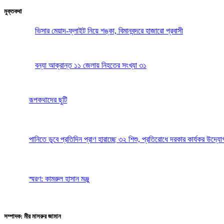
মুক্তকথা
ভিসার মেয়াদ-ফ্লাইট নিয়ে শঙ্কা, বিমানবন্দরে হাজারো প্রবাসী
বন্যা আক্রান্ত ১১ জেলায় নিহতের সংখ্যা ৩১
রূপকথাদের ছুটি
পানিতে ডুবে প্রতিদিন প্রাণ হারাচ্ছে ৩২ শিশু, প্রতিরোধে দরকার কার্যকর উদ্যো
স্মরণ: কামরুল হাসান মঞ্জু
সম্পাদক: মীর মাসরুর জামান