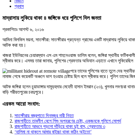
বিজ্ঞান
প্রবাস
মাদ্রাসায় লুকিয়ে থাকা ৪ জঙ্গিকে ধরে পুলিশে দিল জনতা
প্রকাশিতঃ
আগস্ট ৬, ২০১৬
আমিনা বিলকিস ময়না, সাতক্ষীরা: সাতক্ষীরার প্রত্যন্ত গ্রামের একটি মাদ্রাসায় লুকি
আটক করা হয়।
খাজরা ইউনিয়নের চেয়ারম্যান এস এম শাহনেওয়াজ ডালিম বলেন, জঙ্গিরা স্থানীয় ফটিকখালী হ
স্বীকার করে। এসময় তারা জানায়, পুলিশের গ্রেফতার অভিযান এড়াতে এখানে লুকিয়েছিল
পরে তাদের পুলিশের হাতে তুলে দেয় স্থানী
নামাজ শেষে কয়েকটি অঞ্চলে ভাগ হওয়ার চেষ্টায় ছিল বলে স্বীকার করে। পুলিশ তাদের জি
আটক জঙ্গিরা হলেন চুয়াডাঙ্গার দামুড়হুদার মেহেদী হাসান ইমরান (২৩), খুলনার লবণচরা 
বাড়ি শরীয়তপুরের চরদুপুরে।
এরকম আরো সংবাদ:
সাতক্ষীরায় বজ্রপাতে দিনমজুর নারী নিহত
রাজশাহীতে তাবলীগ বেশে শিশু অপহরণের চেষ্টা, একজনকে পুলিশে সোপর্দ
রাজশাহীতে আগুনে পুড়লো দাঁড়িয়ে থাকা দুই বাস, গ্রেফতার ৩
‘হালিমা না থাকলে আমার বাইচ্চা থাকা কঠিন অইতো’