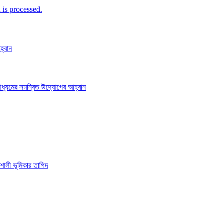
is processed.
হ্বান
াধ্যমের সমন্বিত উদ্যোগের আহ্বান
শালী ভূমিকার তাগিদ