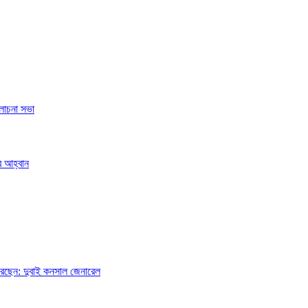
লোচনা সভা
র আহ্বান
লন করছেন: দুবাই কনসাল জেনারেল