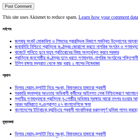
This site uses Akismet to reduce spam.
Learn how your comment data 
সর্বশেষ
জলবায়ু সংকট মোকাবিলা ও শিশুদের প্রারম্ভিক বিকাশে সমন্বিত উদ্যোগের আহ্বা
জবাবদিহি নিশ্চিতে প্রান্তিক কণ্ঠস্বর জোরালো করতে নাগরিক সংগঠন ও গণমাধ্য
বাজেটে পানিতে ডুবে মৃত্যু প্রতিরোধের বিষয় অন্তর্ভুক্ত করবে সরকার
প্রান্তিক জনগোষ্ঠীর কণ্ঠস্বর তুলে ধরতে গণমাধ্যম–নাগরিক সংগঠনের শক্তিশালী
ইলিশ রক্ষায় মধ্যরাত থেকে মাছ ধরায় ২ মাসের নিষেধাজ্ঞা
প্রবাস
ভিসার মেয়াদ-ফ্লাইট নিয়ে শঙ্কা, বিমানবন্দরে হাজারো প্রবাসী
সরকারি ব্যবস্থার আওতায় অভিবাসী কর্মীদের আইনগত সেবা নিশ্চিতকরণে আলোচন
স্থানীয় গণমাধ্যমকে প্রান্তিক নৃ-গোষ্ঠীর অধিকার সুরক্ষায় আরো তৎপর হওয়ার আহ
আরব আমিরাতে দণ্ডপ্রাপ্ত ৫৭ বাংলাদেশিকে ক্ষমা
বাংলাদেশের ইতিবাচক ব্র্যান্ডিংয়ে প্রবাসী সাংবাদিকরা গুরুত্বপূর্ণ ভূমিকা পালন ক
মুক্তকথা
ভিসার মেয়াদ-ফ্লাইট নিয়ে শঙ্কা, বিমানবন্দরে হাজারো প্রবাসী