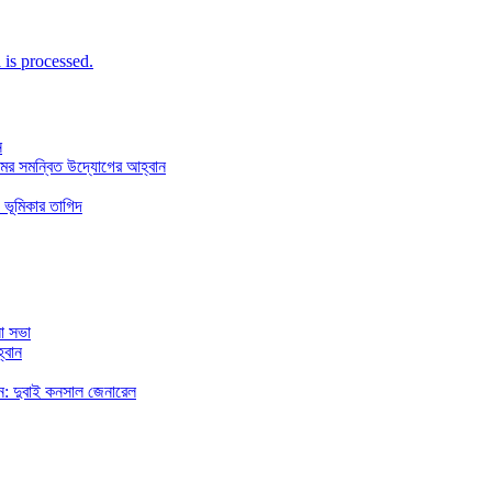
is processed.
ন
মের সমন্বিত উদ্যোগের আহ্বান
 ভূমিকার তাগিদ
া সভা
্বান
রছেন: দুবাই কনসাল জেনারেল