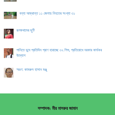
বন্যা আক্রান্ত ১১ জেলায় নিহতের সংখ্যা ৩১
রূপকথাদের ছুটি
পানিতে ডুবে প্রতিদিন প্রাণ হারাচ্ছে ৩২ শিশু, প্রতিরোধে দরকার কার্যকর
উদ্যোগ
স্মরণ: কামরুল হাসান মঞ্জু
সম্পাদক: মীর মাসরুর জামান