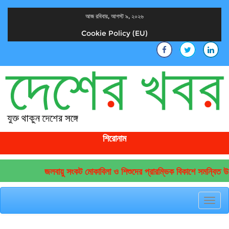
আজ রবিবার, আগস্ট ৯, ২০২৬
Cookie Policy (EU)
দেশের খবর
যুক্ত থাকুন দেশের সঙ্গে
শিরোনাম
জলবায়ু সংকট মোকাবিলা ও শিশুদের প্রারম্ভিক বিকাশে সমন্বিত উদ্
Toggl
navig