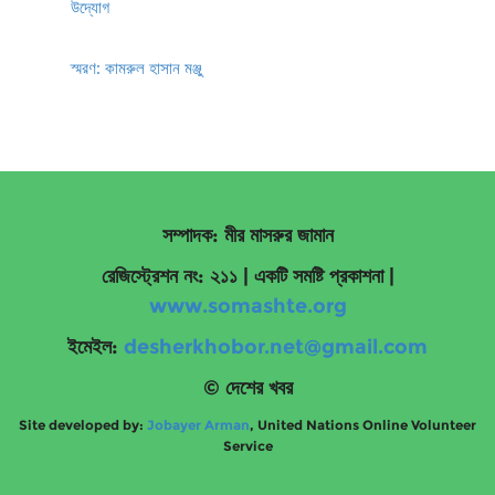
উদ্যোগ
স্মরণ: কামরুল হাসান মঞ্জু
সম্পাদক: মীর মাসরুর জামান
রেজিস্ট্রেশন নং: ২১১ | একটি সমষ্টি প্রকাশনা
|
www.somashte.org
ইমেইল:
desherkhobor.net@gmail.com
© দেশের খবর
Site developed by:
Jobayer Arman
, United Nations Online Volunteer
Service