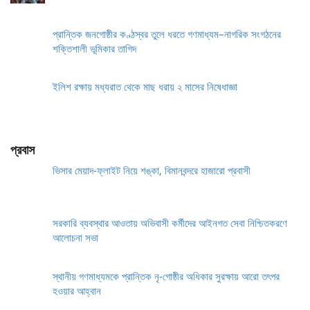
প্রান্তিক জনগোষ্ঠীর কণ্ঠস্বর তুলে ধরতে গণমাধ্যম–নাগরিক সংগঠনের
শক্তিশালী ভূমিকার তাগিদ
ইলিশ রক্ষায় মধ্যরাত থেকে মাছ ধরায় ২ মাসের নিষেধাজ্ঞা
প্রবাস
ভিসার মেয়াদ-ফ্লাইট নিয়ে শঙ্কা, বিমানবন্দরে হাজারো প্রবাসী
সরকারি ব্যবস্থার আওতায় অভিবাসী কর্মীদের আইনগত সেবা নিশ্চিতকরণে
আলোচনা সভা
স্থানীয় গণমাধ্যমকে প্রান্তিক নৃ-গোষ্ঠীর অধিকার সুরক্ষায় আরো তৎপর
হওয়ার আহ্বান