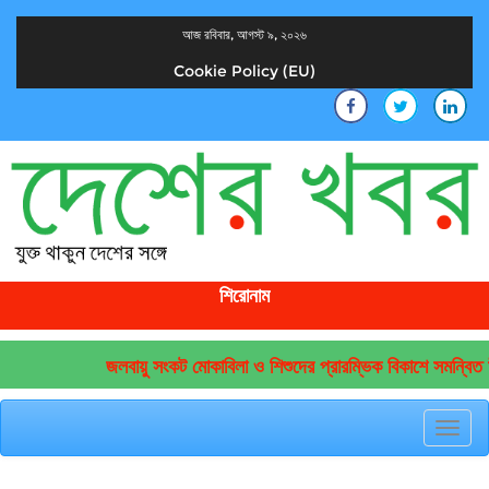
আজ রবিবার, আগস্ট ৯, ২০২৬
Cookie Policy (EU)
দেশের খবর
যুক্ত থাকুন দেশের সঙ্গে
শিরোনাম
জলবায়ু সংকট মোকাবিলা ও শিশুদের প্রারম্ভিক বিকাশে সমন্বিত উ
Toggl
navig