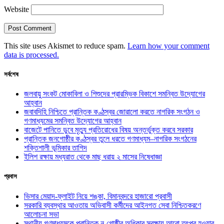
Website
This site uses Akismet to reduce spam.
Learn how your comment
data is processed.
সর্বশেষ
জলবায়ু সংকট মোকাবিলা ও শিশুদের প্রারম্ভিক বিকাশে সমন্বিত উদ্যোগের
আহ্বান
জবাবদিহি নিশ্চিতে প্রান্তিক কণ্ঠস্বর জোরালো করতে নাগরিক সংগঠন ও
গণমাধ্যমের সমন্বিত উদ্যোগের আহ্বান
বাজেটে পানিতে ডুবে মৃত্যু প্রতিরোধের বিষয় অন্তর্ভুক্ত করবে সরকার
প্রান্তিক জনগোষ্ঠীর কণ্ঠস্বর তুলে ধরতে গণমাধ্যম–নাগরিক সংগঠনের
শক্তিশালী ভূমিকার তাগিদ
ইলিশ রক্ষায় মধ্যরাত থেকে মাছ ধরায় ২ মাসের নিষেধাজ্ঞা
প্রবাস
ভিসার মেয়াদ-ফ্লাইট নিয়ে শঙ্কা, বিমানবন্দরে হাজারো প্রবাসী
সরকারি ব্যবস্থার আওতায় অভিবাসী কর্মীদের আইনগত সেবা নিশ্চিতকরণে
আলোচনা সভা
স্থানীয় গণমাধ্যমকে প্রান্তিক নৃ-গোষ্ঠীর অধিকার সুরক্ষায় আরো তৎপর হওয়ার