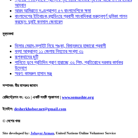
আহ্বান
আরব আমিরাতে দণ্ডপ্রাপ্ত ৫৭ বাংলাদেশিকে ক্ষমা
বাংলাদেশের ইতিবাচক ব্র্যান্ডিংয়ে প্রবাসী সাংবাদিকরা গুরুত্বপূর্ণ ভূমিকা পালন
করছেন: দুবাই কনসাল জেনারেল
মুক্তকথা
ভিসার মেয়াদ-ফ্লাইট নিয়ে শঙ্কা, বিমানবন্দরে হাজারো প্রবাসী
বন্যা আক্রান্ত ১১ জেলায় নিহতের সংখ্যা ৩১
রূপকথাদের ছুটি
পানিতে ডুবে প্রতিদিন প্রাণ হারাচ্ছে ৩২ শিশু, প্রতিরোধে দরকার কার্যকর
উদ্যোগ
স্মরণ: কামরুল হাসান মঞ্জু
সম্পাদক: মীর মাসরুর জামান
রেজিস্ট্রেশন নং: ২১১ | একটি সমষ্টি প্রকাশনা
|
www.somashte.org
ইমেইল:
desherkhobor.net@gmail.com
© দেশের খবর
Site developed by:
Jobayer Arman
, United Nations Online Volunteer Service