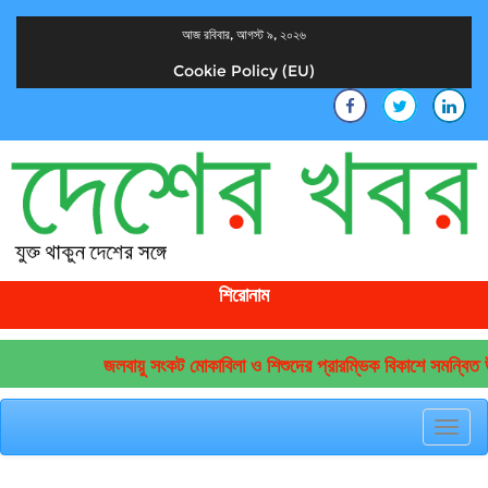
আজ রবিবার, আগস্ট ৯, ২০২৬
Cookie Policy (EU)
দেশের খবর
যুক্ত থাকুন দেশের সঙ্গে
শিরোনাম
জলবায়ু সংকট মোকাবিলা ও শিশুদের প্রারম্ভিক বিকাশে সমন্বিত উ
Toggl
navig