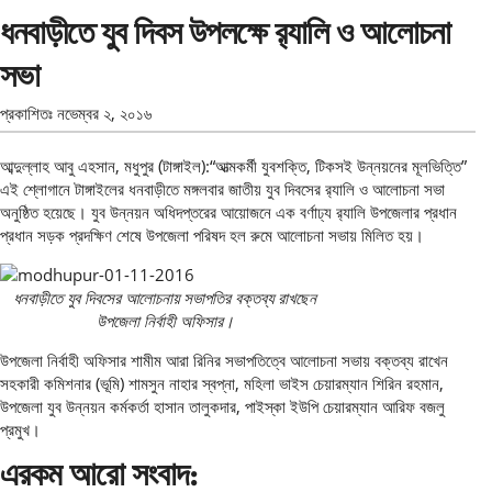
ধনবাড়ীতে যুব দিবস উপলক্ষে র‌্যালি ও আলোচনা
সভা
প্রকাশিতঃ
নভেম্বর ২, ২০১৬
আব্দুল্লাহ আবু এহসান, মধুপুর (টাঙ্গাইল):“আত্মকর্মী যুবশক্তি, টিকসই উন্নয়নের মূলভিত্তি”
এই শ্লোগানে টাঙ্গাইলের ধনবাড়ীতে মঙ্গলবার জাতীয় যুব দিবসের র‌্যালি ও আলোচনা সভা
অনুষ্ঠিত হয়েছে। যুব উন্নয়ন অধিদপ্তরের আয়োজনে এক বর্ণাঢ্য র‌্যালি উপজেলার প্রধান
প্রধান সড়ক প্রদক্ষিণ শেষে উপজেলা পরিষদ হল রুমে আলোচনা সভায় মিলিত হয়।
ধনবাড়ীতে যুব দিবসের আলোচনায় সভাপতির বক্তব্য রাখছেন
উপজেলা নির্বাহী অফিসার।
উপজেলা নির্বাহী অফিসার শামীম আরা রিনির সভাপতিত্বে আলোচনা সভায় বক্তব্য রাখেন
সহকারী কমিশনার (ভূমি) শামসুন নাহার স্বপ্না, মহিলা ভাইস চেয়ারম্যান শিরিন রহমান,
উপজেলা যুব উন্নয়ন কর্মকর্তা হাসান তালুকদার, পাইস্কা ইউপি চেয়ারম্যান আরিফ বজলু
প্রমুখ।
এরকম আরো সংবাদ: