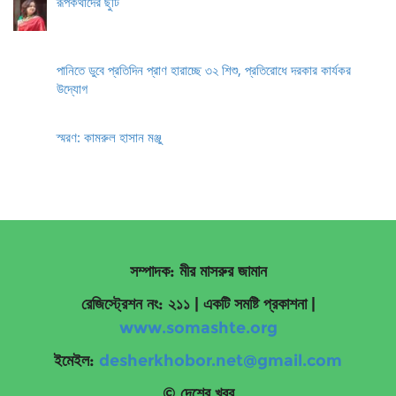
রূপকথাদের ছুটি
পানিতে ডুবে প্রতিদিন প্রাণ হারাচ্ছে ৩২ শিশু, প্রতিরোধে দরকার কার্যকর
উদ্যোগ
স্মরণ: কামরুল হাসান মঞ্জু
সম্পাদক: মীর মাসরুর জামান
রেজিস্ট্রেশন নং: ২১১ | একটি সমষ্টি প্রকাশনা
|
www.somashte.org
ইমেইল:
desherkhobor.net@gmail.com
© দেশের খবর