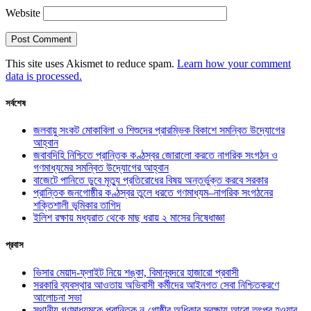
Website
This site uses Akismet to reduce spam.
Learn how your comment
data is processed.
সর্বশেষ
জলবায়ু সংকট মোকাবিলা ও শিশুদের প্রারম্ভিক বিকাশে সমন্বিত উদ্যোগের
আহ্বান
জবাবদিহি নিশ্চিতে প্রান্তিক কণ্ঠস্বর জোরালো করতে নাগরিক সংগঠন ও
গণমাধ্যমের সমন্বিত উদ্যোগের আহ্বান
বাজেটে পানিতে ডুবে মৃত্যু প্রতিরোধের বিষয় অন্তর্ভুক্ত করবে সরকার
প্রান্তিক জনগোষ্ঠীর কণ্ঠস্বর তুলে ধরতে গণমাধ্যম–নাগরিক সংগঠনের
শক্তিশালী ভূমিকার তাগিদ
ইলিশ রক্ষায় মধ্যরাত থেকে মাছ ধরায় ২ মাসের নিষেধাজ্ঞা
প্রবাস
ভিসার মেয়াদ-ফ্লাইট নিয়ে শঙ্কা, বিমানবন্দরে হাজারো প্রবাসী
সরকারি ব্যবস্থার আওতায় অভিবাসী কর্মীদের আইনগত সেবা নিশ্চিতকরণে
আলোচনা সভা
স্থানীয় গণমাধ্যমকে প্রান্তিক নৃ-গোষ্ঠীর অধিকার সুরক্ষায় আরো তৎপর হওয়ার