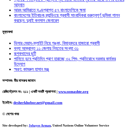
আহ্বান
আরব আমিরাতে দণ্ডপ্রাপ্ত ৫৭ বাংলাদেশিকে ক্ষমা
বাংলাদেশের ইতিবাচক ব্র্যান্ডিংয়ে প্রবাসী সাংবাদিকরা গুরুত্বপূর্ণ ভূমিকা পালন
করছেন: দুবাই কনসাল জেনারেল
মুক্তকথা
ভিসার মেয়াদ-ফ্লাইট নিয়ে শঙ্কা, বিমানবন্দরে হাজারো প্রবাসী
বন্যা আক্রান্ত ১১ জেলায় নিহতের সংখ্যা ৩১
রূপকথাদের ছুটি
পানিতে ডুবে প্রতিদিন প্রাণ হারাচ্ছে ৩২ শিশু, প্রতিরোধে দরকার কার্যকর
উদ্যোগ
স্মরণ: কামরুল হাসান মঞ্জু
সম্পাদক: মীর মাসরুর জামান
রেজিস্ট্রেশন নং: ২১১ | একটি সমষ্টি প্রকাশনা
|
www.somashte.org
ইমেইল:
desherkhobor.net@gmail.com
© দেশের খবর
Site developed by:
Jobayer Arman
, United Nations Online Volunteer Service