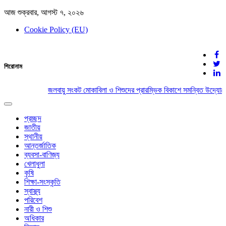
আজ শুক্রবার, আগস্ট ৭, ২০২৬
Cookie Policy (EU)
দেশের খবর
শিরোনাম
যুক্ত থাকুন দেশের সঙ্গে
জলবায়ু সংকট মোকাবিলা ও শিশুদের প্রারম্ভিক বিকাশে সমন্বিত উদ্যোগে
Toggle
navigation
প্রচ্ছদ
জাতীয়
স্থানীয়
আন্তর্জাতিক
ব্যবসা-বাণিজ্য
খেলাধুলা
কৃষি
শিক্ষা-সংস্কৃতি
স্বাস্থ্য
পরিবেশ
নারী ও শিশু
অধিকার