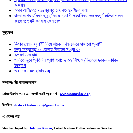
আহ্বান
আরব আমিরাতে দণ্ডপ্রাপ্ত ৫৭ বাংলাদেশিকে ক্ষমা
বাংলাদেশের ইতিবাচক ব্র্যান্ডিংয়ে প্রবাসী সাংবাদিকরা গুরুত্বপূর্ণ ভূমিকা পালন
করছেন: দুবাই কনসাল জেনারেল
মুক্তকথা
ভিসার মেয়াদ-ফ্লাইট নিয়ে শঙ্কা, বিমানবন্দরে হাজারো প্রবাসী
বন্যা আক্রান্ত ১১ জেলায় নিহতের সংখ্যা ৩১
রূপকথাদের ছুটি
পানিতে ডুবে প্রতিদিন প্রাণ হারাচ্ছে ৩২ শিশু, প্রতিরোধে দরকার কার্যকর
উদ্যোগ
স্মরণ: কামরুল হাসান মঞ্জু
সম্পাদক: মীর মাসরুর জামান
রেজিস্ট্রেশন নং: ২১১ | একটি সমষ্টি প্রকাশনা
|
www.somashte.org
ইমেইল:
desherkhobor.net@gmail.com
© দেশের খবর
Site developed by:
Jobayer Arman
, United Nations Online Volunteer Service