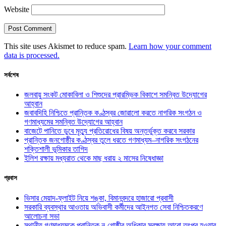
Website
This site uses Akismet to reduce spam.
Learn how your comment
data is processed.
সর্বশেষ
জলবায়ু সংকট মোকাবিলা ও শিশুদের প্রারম্ভিক বিকাশে সমন্বিত উদ্যোগের
আহ্বান
জবাবদিহি নিশ্চিতে প্রান্তিক কণ্ঠস্বর জোরালো করতে নাগরিক সংগঠন ও
গণমাধ্যমের সমন্বিত উদ্যোগের আহ্বান
বাজেটে পানিতে ডুবে মৃত্যু প্রতিরোধের বিষয় অন্তর্ভুক্ত করবে সরকার
প্রান্তিক জনগোষ্ঠীর কণ্ঠস্বর তুলে ধরতে গণমাধ্যম–নাগরিক সংগঠনের
শক্তিশালী ভূমিকার তাগিদ
ইলিশ রক্ষায় মধ্যরাত থেকে মাছ ধরায় ২ মাসের নিষেধাজ্ঞা
প্রবাস
ভিসার মেয়াদ-ফ্লাইট নিয়ে শঙ্কা, বিমানবন্দরে হাজারো প্রবাসী
সরকারি ব্যবস্থার আওতায় অভিবাসী কর্মীদের আইনগত সেবা নিশ্চিতকরণে
আলোচনা সভা
স্থানীয় গণমাধ্যমকে প্রান্তিক নৃ-গোষ্ঠীর অধিকার সুরক্ষায় আরো তৎপর হওয়ার