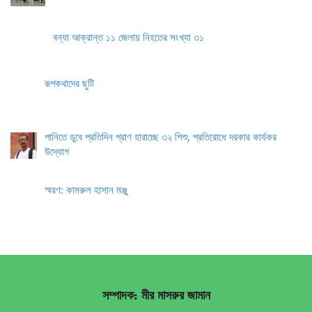
বন্যা আক্রান্ত ১১ জেলায় নিহতের সংখ্যা ৩১
রূপকথাদের ছুটি
পানিতে ডুবে প্রতিদিন প্রাণ হারাচ্ছে ৩২ শিশু, প্রতিরোধে দরকার কার্যকর
উদ্যোগ
স্মরণ: কামরুল হাসান মঞ্জু
সম্পাদক: মীর মাসরুর জামান