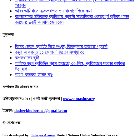
আহ্বান
আরব আমিরাতে দণ্ডপ্রাপ্ত ৫৭ বাংলাদেশিকে ক্ষমা
বাংলাদেশের ইতিবাচক ব্র্যান্ডিংয়ে প্রবাসী সাংবাদিকরা গুরুত্বপূর্ণ ভূমিকা পালন
করছেন: দুবাই কনসাল জেনারেল
মুক্তকথা
ভিসার মেয়াদ-ফ্লাইট নিয়ে শঙ্কা, বিমানবন্দরে হাজারো প্রবাসী
বন্যা আক্রান্ত ১১ জেলায় নিহতের সংখ্যা ৩১
রূপকথাদের ছুটি
পানিতে ডুবে প্রতিদিন প্রাণ হারাচ্ছে ৩২ শিশু, প্রতিরোধে দরকার কার্যকর
উদ্যোগ
স্মরণ: কামরুল হাসান মঞ্জু
সম্পাদক: মীর মাসরুর জামান
রেজিস্ট্রেশন নং: ২১১ | একটি সমষ্টি প্রকাশনা
|
www.somashte.org
ইমেইল:
desherkhobor.net@gmail.com
© দেশের খবর
Site developed by:
Jobayer Arman
, United Nations Online Volunteer Service