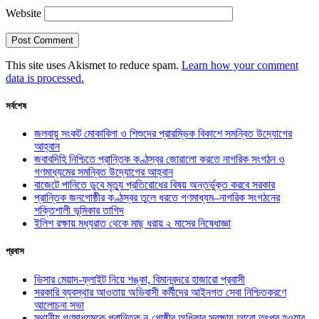
Website
This site uses Akismet to reduce spam.
Learn how your comment
data is processed.
সর্বশেষ
জলবায়ু সংকট মোকাবিলা ও শিশুদের প্রারম্ভিক বিকাশে সমন্বিত উদ্যোগের
আহ্বান
জবাবদিহি নিশ্চিতে প্রান্তিক কণ্ঠস্বর জোরালো করতে নাগরিক সংগঠন ও
গণমাধ্যমের সমন্বিত উদ্যোগের আহ্বান
বাজেটে পানিতে ডুবে মৃত্যু প্রতিরোধের বিষয় অন্তর্ভুক্ত করবে সরকার
প্রান্তিক জনগোষ্ঠীর কণ্ঠস্বর তুলে ধরতে গণমাধ্যম–নাগরিক সংগঠনের
শক্তিশালী ভূমিকার তাগিদ
ইলিশ রক্ষায় মধ্যরাত থেকে মাছ ধরায় ২ মাসের নিষেধাজ্ঞা
প্রবাস
ভিসার মেয়াদ-ফ্লাইট নিয়ে শঙ্কা, বিমানবন্দরে হাজারো প্রবাসী
সরকারি ব্যবস্থার আওতায় অভিবাসী কর্মীদের আইনগত সেবা নিশ্চিতকরণে
আলোচনা সভা
স্থানীয় গণমাধ্যমকে প্রান্তিক নৃ-গোষ্ঠীর অধিকার সুরক্ষায় আরো তৎপর হওয়ার