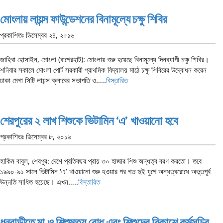
মোংলায় লায়ন্স ফাউন্ডেশনের বিনামূল্যে চক্ষু শিবির
প্রকাশিতঃ
ডিসেম্বর ২৪, ২০১৬
জাহিবা হোসাইন, মোংলা (বাগেরহাট): মোংলায় শুরু হয়েছে বিনামূল্যে দিনব্যাপী চক্ষু শিবির।
শনিবার সকালে মোংলা পোর্ট সরকারী প্রাথমিক বিদ্যালয় মাঠে চক্ষু শিবিরের উদ্বোধন করেন
ঢাকা মেগা সিটি লায়ন্স ক্লাবের সভাপতি ও…..
বিস্তারিত
শেরপুরের ২ লাখ শিশুকে ভিটামিন ‘এ’ খাওয়ানো হবে
প্রকাশিতঃ
ডিসেম্বর ৮, ২০১৬
হাকিম বাবুল, শেরপুর: দেশে প্রতিবছর প্রায় ৩০ হাজার শিশু অন্ধত্ব বরণ করতো। তবে
১৯৯০-৯১ সালে ভিটামিন ‘এ’ খাওয়ানো শুরু হওয়ার পর গত দুই যুগে অন্ধত্বরোধে অভূতপূর্ব
উন্নতি সাধিত হয়েছে। এখন…..
বিস্তারিত
ধনবাড়ীতে মা ও শিশুমৃত্যু রোধ এবং শিশুদের বিকাশে কর্মসূচির