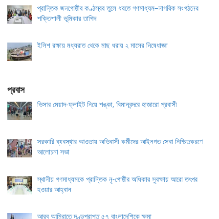
প্রান্তিক জনগোষ্ঠীর কণ্ঠস্বর তুলে ধরতে গণমাধ্যম–নাগরিক সংগঠনের
শক্তিশালী ভূমিকার তাগিদ
ইলিশ রক্ষায় মধ্যরাত থেকে মাছ ধরায় ২ মাসের নিষেধাজ্ঞা
প্রবাস
ভিসার মেয়াদ-ফ্লাইট নিয়ে শঙ্কা, বিমানবন্দরে হাজারো প্রবাসী
সরকারি ব্যবস্থার আওতায় অভিবাসী কর্মীদের আইনগত সেবা নিশ্চিতকরণে
আলোচনা সভা
স্থানীয় গণমাধ্যমকে প্রান্তিক নৃ-গোষ্ঠীর অধিকার সুরক্ষায় আরো তৎপর
হওয়ার আহ্বান
আরব আমিরাতে দণ্ডপ্রাপ্ত ৫৭ বাংলাদেশিকে ক্ষমা