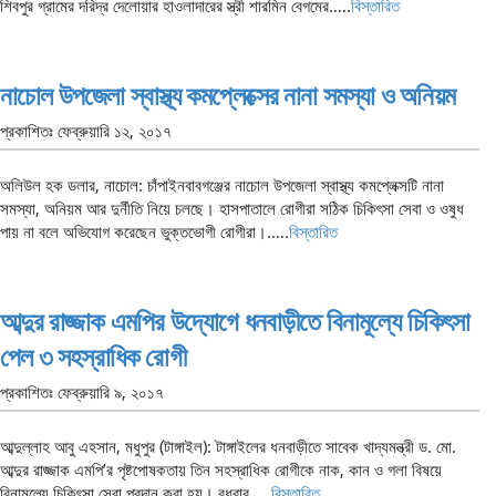
শিবপুর গ্রামের দরিদ্র দেলোয়ার হাওলাদারের স্ত্রী শারমিন বেগমের…..
বিস্তারিত
নাচোল উপজেলা স্বাস্থ্য কমপ্লেক্সের নানা সমস্যা ও অনিয়ম
প্রকাশিতঃ
ফেব্রুয়ারি ১২, ২০১৭
অলিউল হক ডলার, নাচোল: চাঁপাইনবাবগঞ্জের নাচোল উপজেলা স্বাস্থ্য কমপ্লেক্সটি নানা
সমস্যা, অনিয়ম আর দুর্নীতি নিয়ে চলছে। হাসপাতালে রোগীরা সঠিক চিকিৎসা সেবা ও ওষুধ
পায় না বলে অভিযোগ করেছেন ভুক্তভোগী রোগীরা।…..
বিস্তারিত
আব্দুর রাজ্জাক এমপির উদ্যোগে ধনবাড়ীতে বিনামূল্যে চিকিৎসা
পেল ৩ সহস্রাধিক রোগী
প্রকাশিতঃ
ফেব্রুয়ারি ৯, ২০১৭
আব্দুল্লাহ আবু এহসান, মধুপুর (টাঙ্গাইল): টাঙ্গাইলের ধনবাড়ীতে সাবেক খাদ্যমন্ত্রী ড. মো.
আব্দুর রাজ্জাক এমপি’র পৃষ্টপোষকতায় তিন সহস্রাধিক রোগীকে নাক, কান ও গলা বিষয়ে
বিনামূল্যে চিকিৎসা সেবা প্রদান করা হয়। বুধবার…..
বিস্তারিত