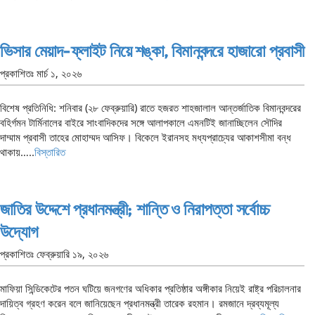
ভিসার মেয়াদ-ফ্লাইট নিয়ে শঙ্কা, বিমানবন্দরে হাজারো প্রবাসী
প্রকাশিতঃ
মার্চ ১, ২০২৬
বিশেষ প্রতিনিধি: শনিবার (২৮ ফেব্রুয়ারি) রাতে হজরত শাহজালাল আন্তর্জাতিক বিমানবন্দরের
বহির্গমন টার্মিনালের বাইরে সাংবাদিকদের সঙ্গে আলাপকালে এমনটিই জানাচ্ছিলেন সৌদির
দাম্মাম প্রবাসী তাহের মোহাম্মদ আসিফ। বিকেলে ইরানসহ মধ্যপ্রাচ্যের আকাশসীমা বন্ধ
থাকায়…..
বিস্তারিত
জাতির উদ্দেশে প্রধানমন্ত্রী; শান্তি ও নিরাপত্তা সর্বোচ্চ
উদ্যোগ
প্রকাশিতঃ
ফেব্রুয়ারি ১৯, ২০২৬
মাফিয়া সিন্ডিকেটের পতন ঘটিয়ে জনগণের অধিকার প্রতিষ্ঠার অঙ্গীকার নিয়েই রাষ্ট্র পরিচালনার
দায়িত্ব গ্রহণ করেন বলে জানিয়েছেন প্রধানমন্ত্রী তারেক রহমান। রমজানে দ্রব্যমূল্য