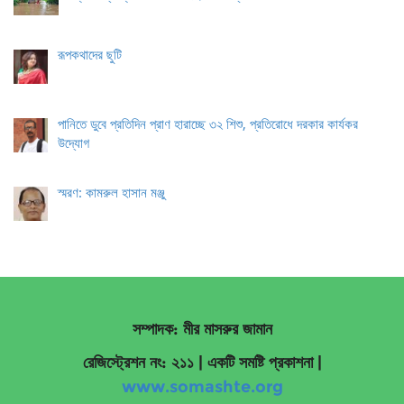
রূপকথাদের ছুটি
পানিতে ডুবে প্রতিদিন প্রাণ হারাচ্ছে ৩২ শিশু, প্রতিরোধে দরকার কার্যকর
উদ্যোগ
স্মরণ: কামরুল হাসান মঞ্জু
সম্পাদক: মীর মাসরুর জামান
রেজিস্ট্রেশন নং: ২১১ | একটি সমষ্টি প্রকাশনা
|
www.somashte.org