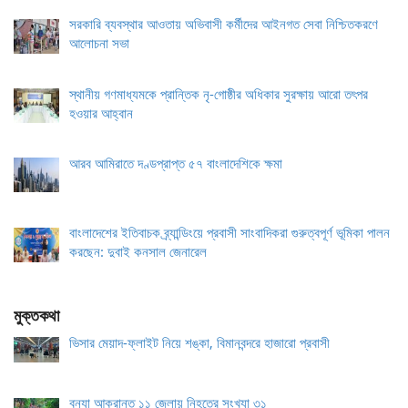
সরকারি ব্যবস্থার আওতায় অভিবাসী কর্মীদের আইনগত সেবা নিশ্চিতকরণে
আলোচনা সভা
স্থানীয় গণমাধ্যমকে প্রান্তিক নৃ-গোষ্ঠীর অধিকার সুরক্ষায় আরো তৎপর
হওয়ার আহ্বান
আরব আমিরাতে দণ্ডপ্রাপ্ত ৫৭ বাংলাদেশিকে ক্ষমা
বাংলাদেশের ইতিবাচক ব্র্যান্ডিংয়ে প্রবাসী সাংবাদিকরা গুরুত্বপূর্ণ ভূমিকা পালন
করছেন: দুবাই কনসাল জেনারেল
মুক্তকথা
ভিসার মেয়াদ-ফ্লাইট নিয়ে শঙ্কা, বিমানবন্দরে হাজারো প্রবাসী
বন্যা আক্রান্ত ১১ জেলায় নিহতের সংখ্যা ৩১