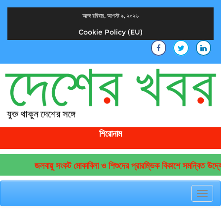
আজ রবিবার, আগস্ট ৯, ২০২৬
Cookie Policy (EU)
দেশের খবর
যুক্ত থাকুন দেশের সঙ্গে
শিরোনাম
জলবায়ু সংকট মোকাবিলা ও শিশুদের প্রারম্ভিক বিকাশে সমন্বিত উদ্যোগে
Toggl
navig