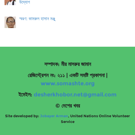
উদ্যোগ
স্মরণ: কামরুল হাসান মঞ্জু
সম্পাদক: মীর মাসরুর জামান
রেজিস্ট্রেশন নং: ২১১ | একটি সমষ্টি প্রকাশনা
|
www.somashte.org
ইমেইল:
desherkhobor.net@gmail.com
© দেশের খবর
Site developed by:
Jobayer Arman
, United Nations Online Volunteer
Service