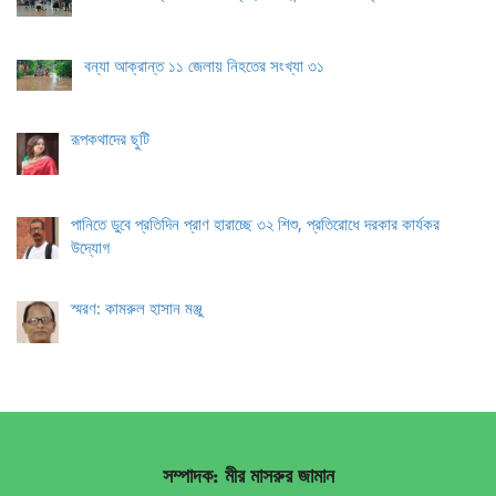
বন্যা আক্রান্ত ১১ জেলায় নিহতের সংখ্যা ৩১
রূপকথাদের ছুটি
পানিতে ডুবে প্রতিদিন প্রাণ হারাচ্ছে ৩২ শিশু, প্রতিরোধে দরকার কার্যকর
উদ্যোগ
স্মরণ: কামরুল হাসান মঞ্জু
সম্পাদক: মীর মাসরুর জামান