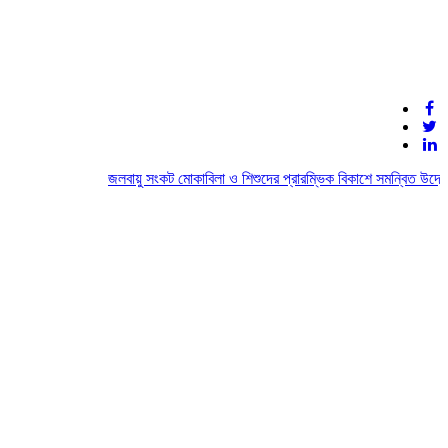
জলবায়ু সংকট মোকাবিলা ও শিশুদের প্রারম্ভিক বিকাশে সমন্বিত উদ্যোগে