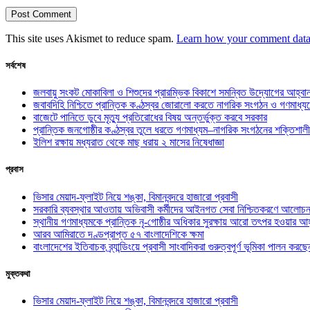
This site uses Akismet to reduce spam.
Learn how your comment data 
সর্বশেষ
জলবায়ু সংকট মোকাবিলা ও শিশুদের প্রারম্ভিক বিকাশে সমন্বিত উদ্যোগের আহ্বা
জবাবদিহি নিশ্চিতে প্রান্তিক কণ্ঠস্বর জোরালো করতে নাগরিক সংগঠন ও গণমাধ্য
বাজেটে পানিতে ডুবে মৃত্যু প্রতিরোধের বিষয় অন্তর্ভুক্ত করবে সরকার
প্রান্তিক জনগোষ্ঠীর কণ্ঠস্বর তুলে ধরতে গণমাধ্যম–নাগরিক সংগঠনের শক্তিশালী
ইলিশ রক্ষায় মধ্যরাত থেকে মাছ ধরায় ২ মাসের নিষেধাজ্ঞা
প্রবাস
ভিসার মেয়াদ-ফ্লাইট নিয়ে শঙ্কা, বিমানবন্দরে হাজারো প্রবাসী
সরকারি ব্যবস্থার আওতায় অভিবাসী কর্মীদের আইনগত সেবা নিশ্চিতকরণে আলোচন
স্থানীয় গণমাধ্যমকে প্রান্তিক নৃ-গোষ্ঠীর অধিকার সুরক্ষায় আরো তৎপর হওয়ার আহ
আরব আমিরাতে দণ্ডপ্রাপ্ত ৫৭ বাংলাদেশিকে ক্ষমা
বাংলাদেশের ইতিবাচক ব্র্যান্ডিংয়ে প্রবাসী সাংবাদিকরা গুরুত্বপূর্ণ ভূমিকা পালন ক
মুক্তকথা
ভিসার মেয়াদ-ফ্লাইট নিয়ে শঙ্কা, বিমানবন্দরে হাজারো প্রবাসী