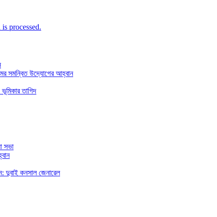
is processed.
ন
মের সমন্বিত উদ্যোগের আহ্বান
 ভূমিকার তাগিদ
া সভা
্বান
রছেন: দুবাই কনসাল জেনারেল