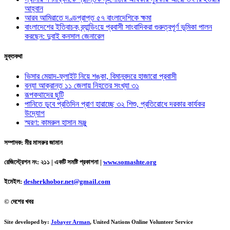
আহ্বান
আরব আমিরাতে দণ্ডপ্রাপ্ত ৫৭ বাংলাদেশিকে ক্ষমা
বাংলাদেশের ইতিবাচক ব্র্যান্ডিংয়ে প্রবাসী সাংবাদিকরা গুরুত্বপূর্ণ ভূমিকা পালন
করছেন: দুবাই কনসাল জেনারেল
মুক্তকথা
ভিসার মেয়াদ-ফ্লাইট নিয়ে শঙ্কা, বিমানবন্দরে হাজারো প্রবাসী
বন্যা আক্রান্ত ১১ জেলায় নিহতের সংখ্যা ৩১
রূপকথাদের ছুটি
পানিতে ডুবে প্রতিদিন প্রাণ হারাচ্ছে ৩২ শিশু, প্রতিরোধে দরকার কার্যকর
উদ্যোগ
স্মরণ: কামরুল হাসান মঞ্জু
সম্পাদক: মীর মাসরুর জামান
রেজিস্ট্রেশন নং: ২১১ | একটি সমষ্টি প্রকাশনা
|
www.somashte.org
ইমেইল:
desherkhobor.net@gmail.com
© দেশের খবর
Site developed by:
Jobayer Arman
, United Nations Online Volunteer Service