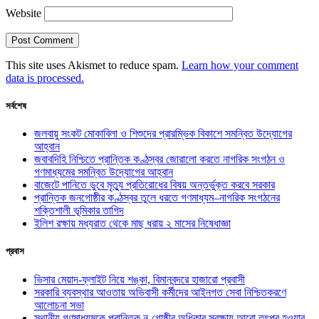
Website
This site uses Akismet to reduce spam.
Learn how your comment
data is processed.
সর্বশেষ
জলবায়ু সংকট মোকাবিলা ও শিশুদের প্রারম্ভিক বিকাশে সমন্বিত উদ্যোগের
আহ্বান
জবাবদিহি নিশ্চিতে প্রান্তিক কণ্ঠস্বর জোরালো করতে নাগরিক সংগঠন ও
গণমাধ্যমের সমন্বিত উদ্যোগের আহ্বান
বাজেটে পানিতে ডুবে মৃত্যু প্রতিরোধের বিষয় অন্তর্ভুক্ত করবে সরকার
প্রান্তিক জনগোষ্ঠীর কণ্ঠস্বর তুলে ধরতে গণমাধ্যম–নাগরিক সংগঠনের
শক্তিশালী ভূমিকার তাগিদ
ইলিশ রক্ষায় মধ্যরাত থেকে মাছ ধরায় ২ মাসের নিষেধাজ্ঞা
প্রবাস
ভিসার মেয়াদ-ফ্লাইট নিয়ে শঙ্কা, বিমানবন্দরে হাজারো প্রবাসী
সরকারি ব্যবস্থার আওতায় অভিবাসী কর্মীদের আইনগত সেবা নিশ্চিতকরণে
আলোচনা সভা
স্থানীয় গণমাধ্যমকে প্রান্তিক নৃ-গোষ্ঠীর অধিকার সুরক্ষায় আরো তৎপর হওয়ার