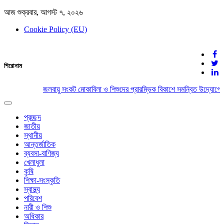
আজ শুক্রবার, আগস্ট ৭, ২০২৬
Cookie Policy (EU)
দেশের খবর
শিরোনাম
যুক্ত থাকুন দেশের সঙ্গে
জলবায়ু সংকট মোকাবিলা ও শিশুদের প্রারম্ভিক বিকাশে সমন্বিত উদ্যোগের
Toggle
navigation
প্রচ্ছদ
জাতীয়
স্থানীয়
আন্তর্জাতিক
ব্যবসা-বাণিজ্য
খেলাধুলা
কৃষি
শিক্ষা-সংস্কৃতি
স্বাস্থ্য
পরিবেশ
নারী ও শিশু
অধিকার