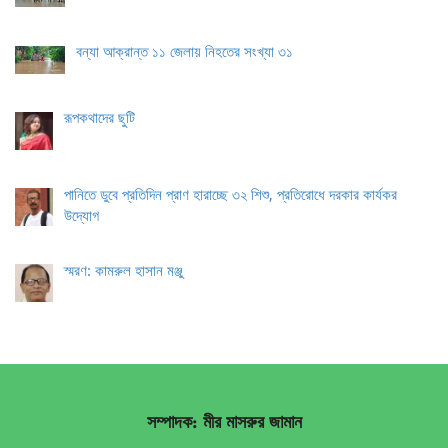
বন্যা আক্রান্ত ১১ জেলায় নিহতের সংখ্যা ৩১
রূপকথাদের ছুটি
পানিতে ডুবে প্রতিদিন প্রাণ হারাচ্ছে ৩২ শিশু, প্রতিরোধে দরকার কার্যকর
উদ্যোগ
স্মরণ: কামরুল হাসান মঞ্জু
সম্পাদক: মীর মাসরুর জামান