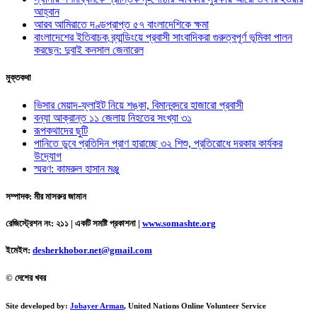
আহ্বান
আরব আমিরাতে দণ্ডপ্রাপ্ত ৫৭ বাংলাদেশিকে ক্ষমা
বাংলাদেশের ইতিবাচক ব্র্যান্ডিংয়ে প্রবাসী সাংবাদিকরা গুরুত্বপূর্ণ ভূমিকা পালন
করছেন: দুবাই কনসাল জেনারেল
মুক্তকথা
ভিসার মেয়াদ-ফ্লাইট নিয়ে শঙ্কা, বিমানবন্দরে হাজারো প্রবাসী
বন্যা আক্রান্ত ১১ জেলায় নিহতের সংখ্যা ৩১
রূপকথাদের ছুটি
পানিতে ডুবে প্রতিদিন প্রাণ হারাচ্ছে ৩২ শিশু, প্রতিরোধে দরকার কার্যকর
উদ্যোগ
স্মরণ: কামরুল হাসান মঞ্জু
সম্পাদক: মীর মাসরুর জামান
রেজিস্ট্রেশন নং: ২১১ | একটি সমষ্টি প্রকাশনা
|
www.somashte.org
ইমেইল:
desherkhobor.net@gmail.com
© দেশের খবর
Site developed by:
Jobayer Arman
, United Nations Online Volunteer Service