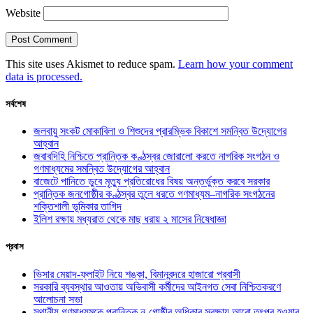
Website
This site uses Akismet to reduce spam.
Learn how your comment
data is processed.
সর্বশেষ
জলবায়ু সংকট মোকাবিলা ও শিশুদের প্রারম্ভিক বিকাশে সমন্বিত উদ্যোগের
আহ্বান
জবাবদিহি নিশ্চিতে প্রান্তিক কণ্ঠস্বর জোরালো করতে নাগরিক সংগঠন ও
গণমাধ্যমের সমন্বিত উদ্যোগের আহ্বান
বাজেটে পানিতে ডুবে মৃত্যু প্রতিরোধের বিষয় অন্তর্ভুক্ত করবে সরকার
প্রান্তিক জনগোষ্ঠীর কণ্ঠস্বর তুলে ধরতে গণমাধ্যম–নাগরিক সংগঠনের
শক্তিশালী ভূমিকার তাগিদ
ইলিশ রক্ষায় মধ্যরাত থেকে মাছ ধরায় ২ মাসের নিষেধাজ্ঞা
প্রবাস
ভিসার মেয়াদ-ফ্লাইট নিয়ে শঙ্কা, বিমানবন্দরে হাজারো প্রবাসী
সরকারি ব্যবস্থার আওতায় অভিবাসী কর্মীদের আইনগত সেবা নিশ্চিতকরণে
আলোচনা সভা
স্থানীয় গণমাধ্যমকে প্রান্তিক নৃ-গোষ্ঠীর অধিকার সুরক্ষায় আরো তৎপর হওয়ার