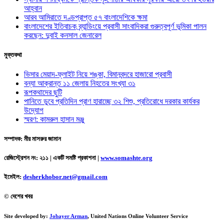
আহ্বান
আরব আমিরাতে দণ্ডপ্রাপ্ত ৫৭ বাংলাদেশিকে ক্ষমা
বাংলাদেশের ইতিবাচক ব্র্যান্ডিংয়ে প্রবাসী সাংবাদিকরা গুরুত্বপূর্ণ ভূমিকা পালন
করছেন: দুবাই কনসাল জেনারেল
মুক্তকথা
ভিসার মেয়াদ-ফ্লাইট নিয়ে শঙ্কা, বিমানবন্দরে হাজারো প্রবাসী
বন্যা আক্রান্ত ১১ জেলায় নিহতের সংখ্যা ৩১
রূপকথাদের ছুটি
পানিতে ডুবে প্রতিদিন প্রাণ হারাচ্ছে ৩২ শিশু, প্রতিরোধে দরকার কার্যকর
উদ্যোগ
স্মরণ: কামরুল হাসান মঞ্জু
সম্পাদক: মীর মাসরুর জামান
রেজিস্ট্রেশন নং: ২১১ | একটি সমষ্টি প্রকাশনা
|
www.somashte.org
ইমেইল:
desherkhobor.net@gmail.com
© দেশের খবর
Site developed by:
Jobayer Arman
, United Nations Online Volunteer Service