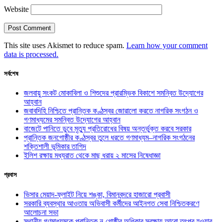
Website
This site uses Akismet to reduce spam.
Learn how your comment
data is processed.
সর্বশেষ
জলবায়ু সংকট মোকাবিলা ও শিশুদের প্রারম্ভিক বিকাশে সমন্বিত উদ্যোগের
আহ্বান
জবাবদিহি নিশ্চিতে প্রান্তিক কণ্ঠস্বর জোরালো করতে নাগরিক সংগঠন ও
গণমাধ্যমের সমন্বিত উদ্যোগের আহ্বান
বাজেটে পানিতে ডুবে মৃত্যু প্রতিরোধের বিষয় অন্তর্ভুক্ত করবে সরকার
প্রান্তিক জনগোষ্ঠীর কণ্ঠস্বর তুলে ধরতে গণমাধ্যম–নাগরিক সংগঠনের
শক্তিশালী ভূমিকার তাগিদ
ইলিশ রক্ষায় মধ্যরাত থেকে মাছ ধরায় ২ মাসের নিষেধাজ্ঞা
প্রবাস
ভিসার মেয়াদ-ফ্লাইট নিয়ে শঙ্কা, বিমানবন্দরে হাজারো প্রবাসী
সরকারি ব্যবস্থার আওতায় অভিবাসী কর্মীদের আইনগত সেবা নিশ্চিতকরণে
আলোচনা সভা
স্থানীয় গণমাধ্যমকে প্রান্তিক নৃ-গোষ্ঠীর অধিকার সুরক্ষায় আরো তৎপর হওয়ার