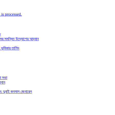
is processed.
ন
মের সমন্বিত উদ্যোগের আহ্বান
 ভূমিকার তাগিদ
া সভা
্বান
রছেন: দুবাই কনসাল জেনারেল