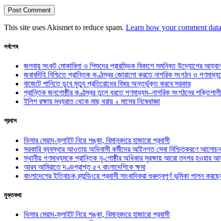
This site uses Akismet to reduce spam.
Learn how your comment data 
সর্বশেষ
জলবায়ু সংকট মোকাবিলা ও শিশুদের প্রারম্ভিক বিকাশে সমন্বিত উদ্যোগের আহ্বা
জবাবদিহি নিশ্চিতে প্রান্তিক কণ্ঠস্বর জোরালো করতে নাগরিক সংগঠন ও গণমাধ্য
বাজেটে পানিতে ডুবে মৃত্যু প্রতিরোধের বিষয় অন্তর্ভুক্ত করবে সরকার
প্রান্তিক জনগোষ্ঠীর কণ্ঠস্বর তুলে ধরতে গণমাধ্যম–নাগরিক সংগঠনের শক্তিশালী
ইলিশ রক্ষায় মধ্যরাত থেকে মাছ ধরায় ২ মাসের নিষেধাজ্ঞা
প্রবাস
ভিসার মেয়াদ-ফ্লাইট নিয়ে শঙ্কা, বিমানবন্দরে হাজারো প্রবাসী
সরকারি ব্যবস্থার আওতায় অভিবাসী কর্মীদের আইনগত সেবা নিশ্চিতকরণে আলোচন
স্থানীয় গণমাধ্যমকে প্রান্তিক নৃ-গোষ্ঠীর অধিকার সুরক্ষায় আরো তৎপর হওয়ার আহ
আরব আমিরাতে দণ্ডপ্রাপ্ত ৫৭ বাংলাদেশিকে ক্ষমা
বাংলাদেশের ইতিবাচক ব্র্যান্ডিংয়ে প্রবাসী সাংবাদিকরা গুরুত্বপূর্ণ ভূমিকা পালন ক
মুক্তকথা
ভিসার মেয়াদ-ফ্লাইট নিয়ে শঙ্কা, বিমানবন্দরে হাজারো প্রবাসী