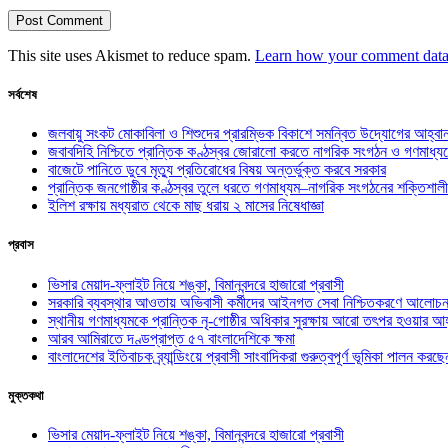
This site uses Akismet to reduce spam.
Learn how your comment data 
সর্বশেষ
জলবায়ু সংকট মোকাবিলা ও শিশুদের প্রারম্ভিক বিকাশে সমন্বিত উদ্যোগের আহ্বা
জবাবদিহি নিশ্চিতে প্রান্তিক কণ্ঠস্বর জোরালো করতে নাগরিক সংগঠন ও গণমাধ্য
বাজেটে পানিতে ডুবে মৃত্যু প্রতিরোধের বিষয় অন্তর্ভুক্ত করবে সরকার
প্রান্তিক জনগোষ্ঠীর কণ্ঠস্বর তুলে ধরতে গণমাধ্যম–নাগরিক সংগঠনের শক্তিশালী
ইলিশ রক্ষায় মধ্যরাত থেকে মাছ ধরায় ২ মাসের নিষেধাজ্ঞা
প্রবাস
ভিসার মেয়াদ-ফ্লাইট নিয়ে শঙ্কা, বিমানবন্দরে হাজারো প্রবাসী
সরকারি ব্যবস্থার আওতায় অভিবাসী কর্মীদের আইনগত সেবা নিশ্চিতকরণে আলোচন
স্থানীয় গণমাধ্যমকে প্রান্তিক নৃ-গোষ্ঠীর অধিকার সুরক্ষায় আরো তৎপর হওয়ার আহ
আরব আমিরাতে দণ্ডপ্রাপ্ত ৫৭ বাংলাদেশিকে ক্ষমা
বাংলাদেশের ইতিবাচক ব্র্যান্ডিংয়ে প্রবাসী সাংবাদিকরা গুরুত্বপূর্ণ ভূমিকা পালন ক
মুক্তকথা
ভিসার মেয়াদ-ফ্লাইট নিয়ে শঙ্কা, বিমানবন্দরে হাজারো প্রবাসী