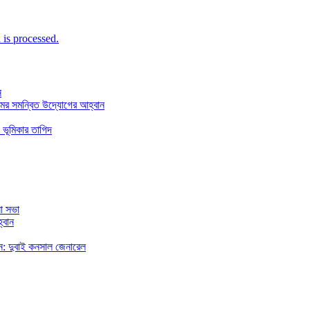
is processed.
ন
মের সমন্বিত উদ্যোগের আহ্বান
 ভূমিকার তাগিদ
া সভা
্বান
রছেন: দুবাই কনসাল জেনারেল