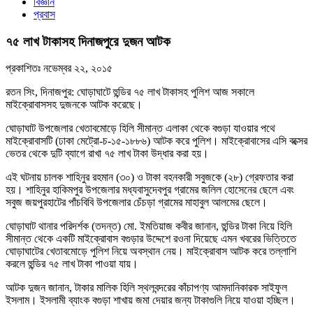
বিজ্ঞান
প্রবাস
৭৫ লাখ টাকাসহ দিনাজপুরে দুজন আটক
প্রকাশিতঃ
নভেম্বর ২২, ২০১৫
রতন সিং, দিনাজপুর: ঘোড়াঘাটে হুন্ডির ৭৫ লাখ টাকাসহ পুলিশ আজ সকালে
মাইক্রোবাসসহ দুজনকে আটক করেছে।
ঘোড়াঘাট উপজেলার খেতাবমোড়ে হিলি সীমান্ত এলাকা থেকে বগুড়া যাওয়ার পথে
মাইক্রোবাসটি (ঢাকা মেট্রো-চ-১৫-১৮৮৬) আটক করে পুলিশ। মাইক্রোবাসের এসি বক্সের
ভেতর থেকে দুটি ব্যাগে রাখা ৭৫ লাখ টাকা উদ্ধার করা হয়।
এই ঘটনায় চালক শাহিনুর রহমান (৩০) ও টাকা বহনকারী সবুজকে (২৮) গ্রেফতার করা
হয়। শাহিনুর হাকিমপুর উপজেলার মধ্যবাসুদেবপুর গ্রামের জলিল হোসেনের ছেলে এবং
সবুজ জয়পুরহাটের পাঁচবিবি উপজেলার চেঁচড়া গ্রামের মাহাবুল আলমের ছেলে।
ঘোড়াঘাট থানার পরিদর্শক (তদন্ত) মো. ইমতিয়াজ কবীর জানান, হুন্ডির টাকা নিয়ে হিলি
সীমান্ত থেকে একটি মাইক্রোবাস বগুড়ার উদ্দেশে রওনা দিয়েছে এমন খবরের ভিত্তিতে
ঘোড়াঘাটের খেতাবমোড়ে পুলিশ নিয়ে অবস্থান নেয়। মাইক্রোবাস আটক করে তল্লাশি
করলে হুন্ডির ৭৫ লাখ টাকা পাওয়া যায়।
আটক দুজন জানান, টাকার মালিক হিলি স্থলবন্দরের কাঁচাপণ্য আমদানিকারক সাইফুল
ইসলাম। ইসলামী ব্যাংক বগুড়া শাখায় জমা দেয়ার জন্য টাকাগুলি নিয়ে যাওয়া হচ্ছিল।