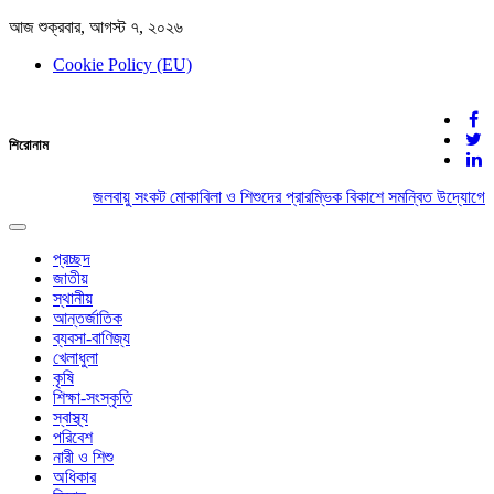
আজ শুক্রবার, আগস্ট ৭, ২০২৬
Cookie Policy (EU)
দেশের খবর
শিরোনাম
যুক্ত থাকুন দেশের সঙ্গে
জলবায়ু সংকট মোকাবিলা ও শিশুদের প্রারম্ভিক বিকাশে সমন্বিত উদ্যোগের আহ
Toggle
navigation
প্রচ্ছদ
জাতীয়
স্থানীয়
আন্তর্জাতিক
ব্যবসা-বাণিজ্য
খেলাধুলা
কৃষি
শিক্ষা-সংস্কৃতি
স্বাস্থ্য
পরিবেশ
নারী ও শিশু
অধিকার