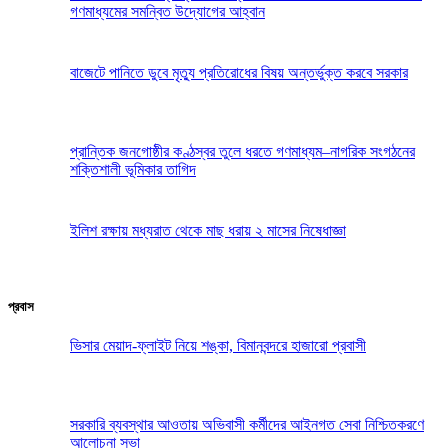
গণমাধ্যমের সমন্বিত উদ্যোগের আহ্বান
বাজেটে পানিতে ডুবে মৃত্যু প্রতিরোধের বিষয় অন্তর্ভুক্ত করবে সরকার
প্রান্তিক জনগোষ্ঠীর কণ্ঠস্বর তুলে ধরতে গণমাধ্যম–নাগরিক সংগঠনের
শক্তিশালী ভূমিকার তাগিদ
ইলিশ রক্ষায় মধ্যরাত থেকে মাছ ধরায় ২ মাসের নিষেধাজ্ঞা
প্রবাস
ভিসার মেয়াদ-ফ্লাইট নিয়ে শঙ্কা, বিমানবন্দরে হাজারো প্রবাসী
সরকারি ব্যবস্থার আওতায় অভিবাসী কর্মীদের আইনগত সেবা নিশ্চিতকরণে
আলোচনা সভা