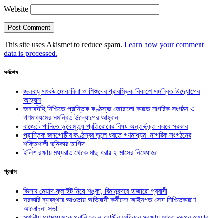
Website
This site uses Akismet to reduce spam.
Learn how your comment
data is processed.
সর্বশেষ
জলবায়ু সংকট মোকাবিলা ও শিশুদের প্রারম্ভিক বিকাশে সমন্বিত উদ্যোগের
আহ্বান
জবাবদিহি নিশ্চিতে প্রান্তিক কণ্ঠস্বর জোরালো করতে নাগরিক সংগঠন ও
গণমাধ্যমের সমন্বিত উদ্যোগের আহ্বান
বাজেটে পানিতে ডুবে মৃত্যু প্রতিরোধের বিষয় অন্তর্ভুক্ত করবে সরকার
প্রান্তিক জনগোষ্ঠীর কণ্ঠস্বর তুলে ধরতে গণমাধ্যম–নাগরিক সংগঠনের
শক্তিশালী ভূমিকার তাগিদ
ইলিশ রক্ষায় মধ্যরাত থেকে মাছ ধরায় ২ মাসের নিষেধাজ্ঞা
প্রবাস
ভিসার মেয়াদ-ফ্লাইট নিয়ে শঙ্কা, বিমানবন্দরে হাজারো প্রবাসী
সরকারি ব্যবস্থার আওতায় অভিবাসী কর্মীদের আইনগত সেবা নিশ্চিতকরণে
আলোচনা সভা
স্থানীয় গণমাধ্যমকে প্রান্তিক নৃ-গোষ্ঠীর অধিকার সুরক্ষায় আরো তৎপর হওয়ার