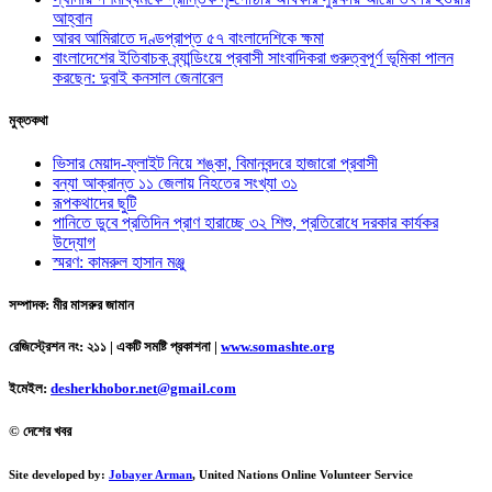
আহ্বান
আরব আমিরাতে দণ্ডপ্রাপ্ত ৫৭ বাংলাদেশিকে ক্ষমা
বাংলাদেশের ইতিবাচক ব্র্যান্ডিংয়ে প্রবাসী সাংবাদিকরা গুরুত্বপূর্ণ ভূমিকা পালন
করছেন: দুবাই কনসাল জেনারেল
মুক্তকথা
ভিসার মেয়াদ-ফ্লাইট নিয়ে শঙ্কা, বিমানবন্দরে হাজারো প্রবাসী
বন্যা আক্রান্ত ১১ জেলায় নিহতের সংখ্যা ৩১
রূপকথাদের ছুটি
পানিতে ডুবে প্রতিদিন প্রাণ হারাচ্ছে ৩২ শিশু, প্রতিরোধে দরকার কার্যকর
উদ্যোগ
স্মরণ: কামরুল হাসান মঞ্জু
সম্পাদক: মীর মাসরুর জামান
রেজিস্ট্রেশন নং: ২১১ | একটি সমষ্টি প্রকাশনা
|
www.somashte.org
ইমেইল:
desherkhobor.net@gmail.com
© দেশের খবর
Site developed by:
Jobayer Arman
, United Nations Online Volunteer Service