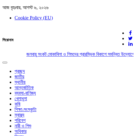
আজ বৃহঃবার, আগস্ট ৬, ২০২৬
Cookie Policy (EU)
দেশের খবর
শিরোনাম
যুক্ত থাকুন দেশের সঙ্গে
জলবায়ু সংকট মোকাবিলা ও শিশুদের প্রারম্ভিক বিকাশে সমন্বিত উদ্যোগের
Toggle
navigation
প্রচ্ছদ
জাতীয়
স্থানীয়
আন্তর্জাতিক
ব্যবসা-বাণিজ্য
খেলাধুলা
কৃষি
শিক্ষা-সংস্কৃতি
স্বাস্থ্য
পরিবেশ
নারী ও শিশু
অধিকার