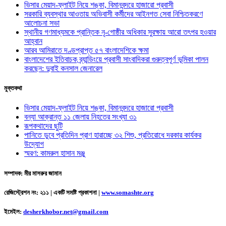
ভিসার মেয়াদ-ফ্লাইট নিয়ে শঙ্কা, বিমানবন্দরে হাজারো প্রবাসী
সরকারি ব্যবস্থার আওতায় অভিবাসী কর্মীদের আইনগত সেবা নিশ্চিতকরণে
আলোচনা সভা
স্থানীয় গণমাধ্যমকে প্রান্তিক নৃ-গোষ্ঠীর অধিকার সুরক্ষায় আরো তৎপর হওয়ার
আহ্বান
আরব আমিরাতে দণ্ডপ্রাপ্ত ৫৭ বাংলাদেশিকে ক্ষমা
বাংলাদেশের ইতিবাচক ব্র্যান্ডিংয়ে প্রবাসী সাংবাদিকরা গুরুত্বপূর্ণ ভূমিকা পালন
করছেন: দুবাই কনসাল জেনারেল
মুক্তকথা
ভিসার মেয়াদ-ফ্লাইট নিয়ে শঙ্কা, বিমানবন্দরে হাজারো প্রবাসী
বন্যা আক্রান্ত ১১ জেলায় নিহতের সংখ্যা ৩১
রূপকথাদের ছুটি
পানিতে ডুবে প্রতিদিন প্রাণ হারাচ্ছে ৩২ শিশু, প্রতিরোধে দরকার কার্যকর
উদ্যোগ
স্মরণ: কামরুল হাসান মঞ্জু
সম্পাদক: মীর মাসরুর জামান
রেজিস্ট্রেশন নং: ২১১ | একটি সমষ্টি প্রকাশনা
|
www.somashte.org
ইমেইল:
desherkhobor.net@gmail.com