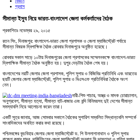
বিজ্ঞান
প্রবাস
সীমান্ত ইস্যু নিয়ে ভারত-বাংলাদেশ জেলা কর্মকর্তাদের বৈঠক
প্রকাশিতঃ
নভেম্বর ২৯, ২০১৫
রতন সিং, দিনাজপুর: বাংলাদেশ-ভারত জেলা প্রশাসক ও জেলা ম্যাজিস্ট্রেট পর্যায়ে
সীমান্ত বিষয়ক দ্বিপাক্ষিক বৈঠক রোববার দিনাজপুরে অনুষ্ঠিত হয়েছে।
রোববার সকাল সাড়ে ১০টায় দিনাজপুরের জেলা প্রশাসকের সম্মেলনকক্ষে বাংলাদেশ-ভারত
দ্বিপাক্ষিক সীমান্ত বৈঠক অনুষ্ঠিত হয়। দুপুর দেড়টায় বৈঠক শেষ হয়।
বাংলাদেশের নয়টি জেলার জেলা প্রশাসক, পুলিশ সুপার ও বিজিবির প্রতিনিধি এবং ভারতের
ছয়টি জেলার জেলা ম্যাজিস্ট্রেট, পুলিশ সুপার ও বিএসএফ প্রতিনিধিরা বৈঠকে অংশ
নেন।
নারী-শিশু পাচার, অস্ত্র ও মাদক চোরাচালান,
অনুপ্রবেশ, সীমান্ত হত্যা, সীমান্ত হাট-বাজার এবং বন্দি বিনিময়সহ দুই দেশের সীমান্ত
সমস্যাবলি নিয়ে আলোচনা করেন তারা।
একটি সূত্র জানায়, আজ সোমবার সকালে বৈঠকের সুপারিশ সম্বলিত সিদ্ধান্তবলি সম্পর্কে
সাংবাদিকদের অবহিত করার কথা রয়েছে।
পশ্চিমবঙ্গের কুচবিহার জেলার জেলা ম্যাজিস্ট্রেট ড. পি উললাগানাথান ও পুলিশ সুপার
রাজেশ কুমার যাদব, দার্জিলিংয়ের জেলা ম্যাজিস্ট্রেট অনুরাগ সি ভাসতাভা ও পুলিশ সুপার