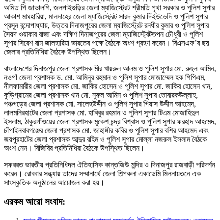
অমিত পি জাভালগি, জলপাইগুড়ির জেলা ম্যাজিস্ট্রেট শ্রীমতি পৃথা সরকার ও পুলিশ সুপার
আকাশ মাঘহারিয়া, মালদাহের জেলা ম্যাজিস্ট্রেট সারদ কুমার দিইউভেদি ও পুলিশ সুপার
প্রসূন বন্দোপাধ্যায়, উত্তর দিনাজপুরের জেলা ম্যাজিস্ট্রেট রনধীর কুমার ও পুলিশ সুপার
সৈয়দ ওয়াকার রাজা এবং দক্ষিণ দিনাজপুরের জেলা ম্যাজিস্ট্রেটতপন চৌধুরী ও পুলিশ
সুপার সিরেশ রাম জালহারিয়া ভারতের পক্ষে বৈঠকে অংশ গ্রহণ করেন। বিএসএফ’র ছয়
জেলার প্রতিনিধিরা বৈঠকে উপস্থিত ছিলেন।
বাংলাদেশের দিনাজপুর জেলা প্রশাসক মীর খায়রুল আলম ও পুলিশ সুপার মো. রুহুল আমিন,
নওগাঁ জেলা প্রশাসক ড. মো. আমিনুর রহমান ও পুলিশ সুপার মোজাম্মেল হক পিপিএম,
নীলফামারীর জেলা প্রশাসক মো. জাকির হোসেন ও পুলিশ সুপার মো. জাকির হোসেন খান,
কুড়িগ্রামের জেলা প্রশাসক খান মো. নুরুল আমিন ও পুলিশ সুপার তোবারকউল্লাহ,
পঞ্চগড়ের জেলা প্রশাসক মো. সালেহউদ্দীন ও পুলিশ সুপার গিয়াস উদ্দীন আহমেদ,
লালমনিরহাটের জেলা প্রশাসক মো. হাবিবুর রহমান ও পুলিশ সুপার টিএম মোজাহিদুল
ইসলাম, ঠাকুরগাঁওয়ের জেলা প্রশাসক মুকেশ চন্দ্র বিশ্বাস ও পুলিশ সুপার ফরহাদ আহমেদ,
চাঁপাইনবাবগঞ্জের জেলা প্রশাসক মো. জাহাঙ্গীর কবির ও পুলিশ সুপার বশির আহমেদ এবং
জয়পুরহাটের জেলা প্রশাসক আব্দুর রহিম ও পুলিশ সুপার মোল্লা নজরুল ইসলাম বৈঠকে
অংশ নেন। বিজিবির প্রতিনিধিরা বৈঠকে উপস্থিত ছিলেন।
সফররত ভারতীয় প্রতিনিধিদল ঐতিহাসিক কান্তজিউ মন্দির ও দিনাজপুর রাজবাড়ী পরিদর্শন
করেন। রোববার সন্ধ্যায় তাদের সম্মানার্থে জেলা শিল্পকলা একাডেমি মিলনায়তনে এক
সাংস্কৃতিক অনুষ্ঠানের আয়োজন করা হয়।
এরকম আরো সংবাদ: