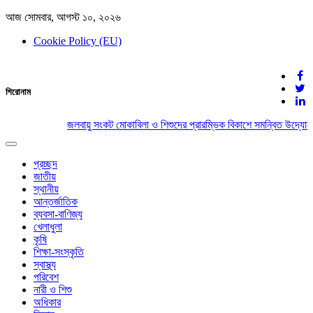
আজ সোমবার, আগস্ট ১০, ২০২৬
Cookie Policy (EU)
দেশের খবর
শিরোনাম
যুক্ত থাকুন দেশের সঙ্গে
জলবায়ু সংকট মোকাবিলা ও শিশুদের প্রারম্ভিক বিকাশে সমন্বিত উদ্যোগের
Toggle
navigation
প্রচ্ছদ
জাতীয়
স্থানীয়
আন্তর্জাতিক
ব্যবসা-বাণিজ্য
খেলাধুলা
কৃষি
শিক্ষা-সংস্কৃতি
স্বাস্থ্য
পরিবেশ
নারী ও শিশু
অধিকার