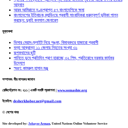
আহ্বান
আরব আমিরাতে দণ্ডপ্রাপ্ত ৫৭ বাংলাদেশিকে ক্ষমা
বাংলাদেশের ইতিবাচক ব্র্যান্ডিংয়ে প্রবাসী সাংবাদিকরা গুরুত্বপূর্ণ ভূমিকা পালন
করছেন: দুবাই কনসাল জেনারেল
মুক্তকথা
ভিসার মেয়াদ-ফ্লাইট নিয়ে শঙ্কা, বিমানবন্দরে হাজারো প্রবাসী
বন্যা আক্রান্ত ১১ জেলায় নিহতের সংখ্যা ৩১
রূপকথাদের ছুটি
পানিতে ডুবে প্রতিদিন প্রাণ হারাচ্ছে ৩২ শিশু, প্রতিরোধে দরকার কার্যকর
উদ্যোগ
স্মরণ: কামরুল হাসান মঞ্জু
সম্পাদক: মীর মাসরুর জামান
রেজিস্ট্রেশন নং: ২১১ | একটি সমষ্টি প্রকাশনা
|
www.somashte.org
ইমেইল:
desherkhobor.net@gmail.com
© দেশের খবর
Site developed by:
Jobayer Arman
, United Nations Online Volunteer Service