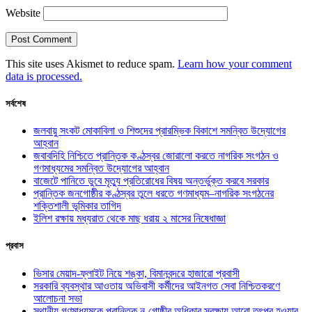
Website
This site uses Akismet to reduce spam.
Learn how your comment
data is processed.
সর্বশেষ
জলবায়ু সংকট মোকাবিলা ও শিশুদের প্রারম্ভিক বিকাশে সমন্বিত উদ্যোগের
আহ্বান
জবাবদিহি নিশ্চিতে প্রান্তিক কণ্ঠস্বর জোরালো করতে নাগরিক সংগঠন ও
গণমাধ্যমের সমন্বিত উদ্যোগের আহ্বান
বাজেটে পানিতে ডুবে মৃত্যু প্রতিরোধের বিষয় অন্তর্ভুক্ত করবে সরকার
প্রান্তিক জনগোষ্ঠীর কণ্ঠস্বর তুলে ধরতে গণমাধ্যম–নাগরিক সংগঠনের
শক্তিশালী ভূমিকার তাগিদ
ইলিশ রক্ষায় মধ্যরাত থেকে মাছ ধরায় ২ মাসের নিষেধাজ্ঞা
প্রবাস
ভিসার মেয়াদ-ফ্লাইট নিয়ে শঙ্কা, বিমানবন্দরে হাজারো প্রবাসী
সরকারি ব্যবস্থার আওতায় অভিবাসী কর্মীদের আইনগত সেবা নিশ্চিতকরণে
আলোচনা সভা
স্থানীয় গণমাধ্যমকে প্রান্তিক নৃ-গোষ্ঠীর অধিকার সুরক্ষায় আরো তৎপর হওয়ার