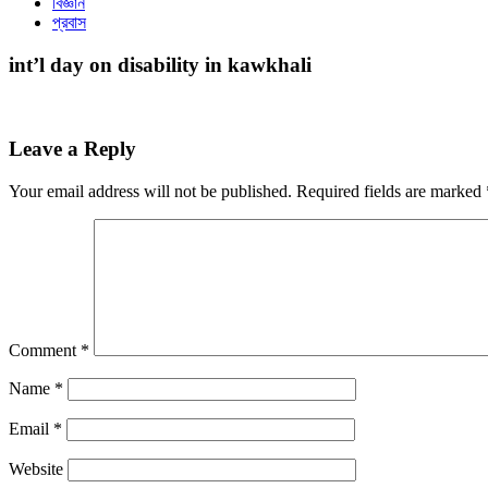
বিজ্ঞান
প্রবাস
int’l day on disability in kawkhali
Leave a Reply
Your email address will not be published.
Required fields are marked
Comment
*
Name
*
Email
*
Website