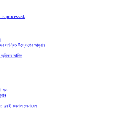
is processed.
ন
মের সমন্বিত উদ্যোগের আহ্বান
 ভূমিকার তাগিদ
া সভা
্বান
রছেন: দুবাই কনসাল জেনারেল