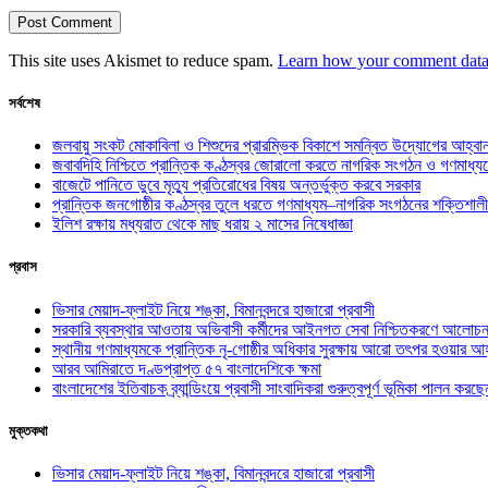
This site uses Akismet to reduce spam.
Learn how your comment data 
সর্বশেষ
জলবায়ু সংকট মোকাবিলা ও শিশুদের প্রারম্ভিক বিকাশে সমন্বিত উদ্যোগের আহ্বা
জবাবদিহি নিশ্চিতে প্রান্তিক কণ্ঠস্বর জোরালো করতে নাগরিক সংগঠন ও গণমাধ্য
বাজেটে পানিতে ডুবে মৃত্যু প্রতিরোধের বিষয় অন্তর্ভুক্ত করবে সরকার
প্রান্তিক জনগোষ্ঠীর কণ্ঠস্বর তুলে ধরতে গণমাধ্যম–নাগরিক সংগঠনের শক্তিশালী
ইলিশ রক্ষায় মধ্যরাত থেকে মাছ ধরায় ২ মাসের নিষেধাজ্ঞা
প্রবাস
ভিসার মেয়াদ-ফ্লাইট নিয়ে শঙ্কা, বিমানবন্দরে হাজারো প্রবাসী
সরকারি ব্যবস্থার আওতায় অভিবাসী কর্মীদের আইনগত সেবা নিশ্চিতকরণে আলোচন
স্থানীয় গণমাধ্যমকে প্রান্তিক নৃ-গোষ্ঠীর অধিকার সুরক্ষায় আরো তৎপর হওয়ার আহ
আরব আমিরাতে দণ্ডপ্রাপ্ত ৫৭ বাংলাদেশিকে ক্ষমা
বাংলাদেশের ইতিবাচক ব্র্যান্ডিংয়ে প্রবাসী সাংবাদিকরা গুরুত্বপূর্ণ ভূমিকা পালন ক
মুক্তকথা
ভিসার মেয়াদ-ফ্লাইট নিয়ে শঙ্কা, বিমানবন্দরে হাজারো প্রবাসী