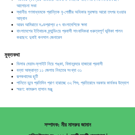
আলোচনা সভা
স্থানীয় গণমাধ্যমকে প্রান্তিক নৃ-গোষ্ঠীর অধিকার সুরক্ষায় আরো তৎপর হওয়ার
আহ্বান
আরব আমিরাতে দণ্ডপ্রাপ্ত ৫৭ বাংলাদেশিকে ক্ষমা
বাংলাদেশের ইতিবাচক ব্র্যান্ডিংয়ে প্রবাসী সাংবাদিকরা গুরুত্বপূর্ণ ভূমিকা পালন
করছেন: দুবাই কনসাল জেনারেল
মুক্তকথা
ভিসার মেয়াদ-ফ্লাইট নিয়ে শঙ্কা, বিমানবন্দরে হাজারো প্রবাসী
বন্যা আক্রান্ত ১১ জেলায় নিহতের সংখ্যা ৩১
রূপকথাদের ছুটি
পানিতে ডুবে প্রতিদিন প্রাণ হারাচ্ছে ৩২ শিশু, প্রতিরোধে দরকার কার্যকর উদ্যোগ
স্মরণ: কামরুল হাসান মঞ্জু
সম্পাদক: মীর মাসরুর জামান