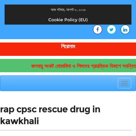
আজ শনিবার, আগস্ট ৮, ২০২৬
Cookie Policy (EU)
দেশের খবর
যুক্ত থাকুন দেশের সঙ্গে
শিরোনাম
জলবায়ু সংকট মোকাবিলা ও শিশুদের প্রারম্ভিক বিকাশে সমন্বিত
Toggl
navig
rap cpsc rescue drug in
kawkhali